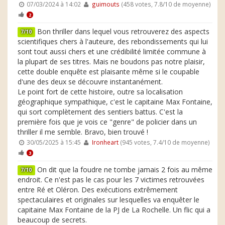
07/03/2024 à 14:02
guimouts
(458 votes, 7.8/10 de moyenne)
2
Bon thriller dans lequel vous retrouverez des aspects
7/10
scientifiques chers à l'auteure, des rebondissements qui lui
sont tout aussi chers et une crédibilité limitée commune à
la plupart de ses titres. Mais ne boudons pas notre plaisir,
cette double enquête est plaisante même si le coupable
d'une des deux se découvre instantanément.
Le point fort de cette histoire, outre sa localisation
géographique sympathique, c'est le capitaine Max Fontaine,
qui sort complètement des sentiers battus. C'est la
première fois que je vois ce "genre" de policier dans un
thriller il me semble. Bravo, bien trouvé !
30/05/2025 à 15:45
Ironheart
(945 votes, 7.4/10 de moyenne)
3
On dit que la foudre ne tombe jamais 2 fois au même
7/10
endroit. Ce n'est pas le cas pour les 7 victimes retrouvées
entre Ré et Oléron. Des exécutions extrêmement
spectaculaires et originales sur lesquelles va enquêter le
capitaine Max Fontaine de la PJ de La Rochelle. Un flic qui a
beaucoup de secrets.