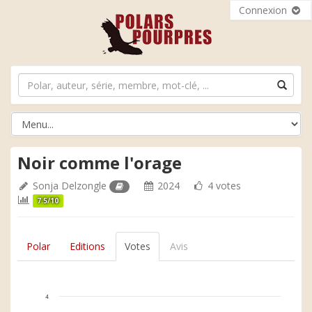
Connexion
Noir comme l'orage
Sonja Delzongle
2024
4 votes
7.5/10
Polar
Editions
Votes
Avis
4