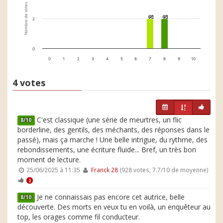
Nombre de votes
2
2
2
2
2
0
0
1
2
3
4
5
6
7
8
9
10
4 votes
C'est classique (une série de meurtres, un flic
8/10
borderline, des gentils, des méchants, des réponses dans le
passé), mais ça marche ! Une belle intrigue, du rythme, des
rebondissements, une écriture fluide... Bref, un très bon
moment de lecture.
25/06/2025 à 11:35
Franck 28
(928 votes, 7.7/10 de moyenne)
2
Je ne connaissais pas encore cet autrice, belle
8/10
découverte. Des morts en veux tu en voilà, un enquêteur au
top, les orages comme fil conducteur.