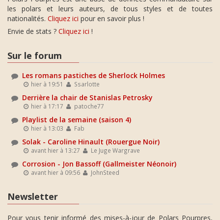
les polars et leurs auteurs, de tous styles et de toutes
nationalités.
Cliquez ici
pour en savoir plus !
Envie de stats ?
Cliquez ici
!
Sur le forum
Les romans pastiches de Sherlock Holmes
hier à 19:51
Ssarlotte
Derrière la chair de Stanislas Petrosky
hier à 17:17
patoche77
Playlist de la semaine (saison 4)
hier à 13:03
Fab
Solak - Caroline Hinault (Rouergue Noir)
avant hier à 13:27
Le Juge Wargrave
Corrosion - Jon Bassoff (Gallmeister Néonoir)
avant hier à 09:56
JohnSteed
Newsletter
Pour vous tenir informé des mises-à-jour de Polars Pourpres,