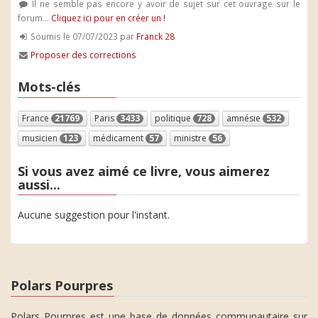
Il ne semble pas encore y avoir de sujet sur cet ouvrage sur le
forum...
Cliquez ici pour en créer un !
Soumis le 07/07/2023 par
Franck 28
Proposer des corrections
Mots-clés
France
21769
Paris
3433
politique
728
amnésie
532
musicien
123
médicament
57
ministre
56
Si vous avez aimé ce livre, vous aimerez
aussi...
Aucune suggestion pour l'instant.
Polars Pourpres
Polars Pourpres est une base de données communautaire sur