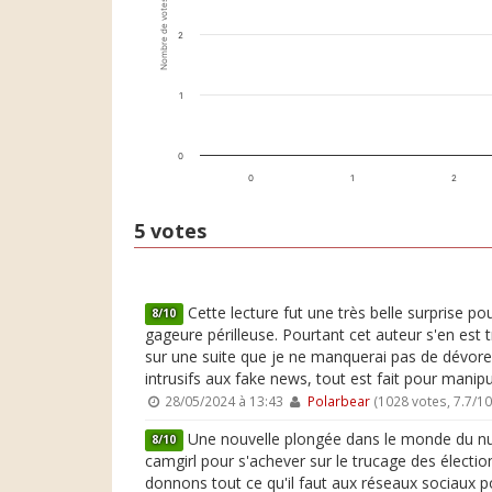
Nombre de votes
2
1
0
0
1
2
5 votes
Cette lecture fut une très belle surprise po
8/10
gageure périlleuse. Pourtant cet auteur s'en est
sur une suite que je ne manquerai pas de dévore
intrusifs aux fake news, tout est fait pour manipu
28/05/2024 à 13:43
Polarbear
(1028 votes, 7.7/1
Une nouvelle plongée dans le monde du numé
8/10
camgirl pour s'achever sur le trucage des électio
donnons tout ce qu'il faut aux réseaux sociaux pou