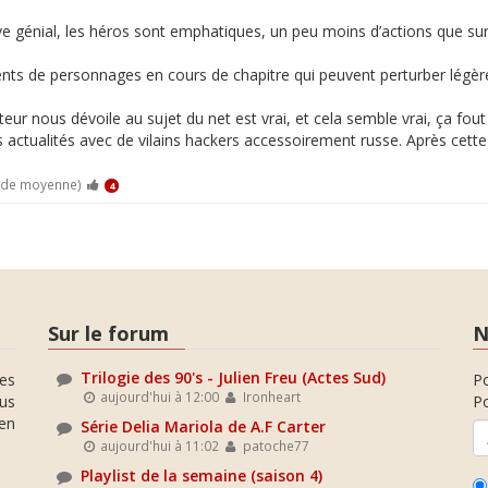
ve génial, les héros sont emphatiques, un peu moins d’actions que su
de personnages en cours de chapitre qui peuvent perturber légèreme
uteur nous dévoile au sujet du net est vrai, et cela semble vrai, ça fo
 actualités avec de vilains hackers accessoirement russe. Après cette
0 de moyenne)
4
Sur le forum
N
Trilogie des 90's - Julien Freu (Actes Sud)
es
P
aujourd'hui à 12:00
Ironheart
ous
Po
en
Série Delia Mariola de A.F Carter
aujourd'hui à 11:02
patoche77
Playlist de la semaine (saison 4)