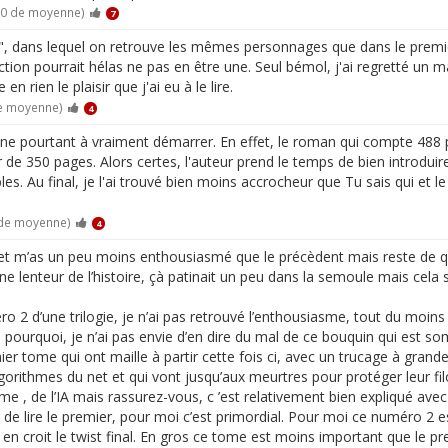
10 de moyenne)
7
", dans lequel on retrouve les mêmes personnages que dans le premie
 fiction pourrait hélas ne pas en être une. Seul bémol, j'ai regretté u
n rien le plaisir que j'ai eu à le lire.
de moyenne)
4
eine pourtant à vraiment démarrer. En effet, le roman qui compte 4
r de 350 pages. Alors certes, l'auteur prend le temps de bien introdu
es. Au final, je l'ai trouvé bien moins accrocheur que Tu sais qui et 
 de moyenne)
4
et m’as un peu moins enthousiasmé que le précèdent mais reste de q
ne lenteur de l’histoire, çà patinait un peu dans la semoule mais cela s
ro 2 d’une trilogie, je n’ai pas retrouvé l’enthousiasme, tout du moin
 pourquoi, je n’ai pas envie d’en dire du mal de ce bouquin qui est so
er tome qui ont maille à partir cette fois ci, avec un trucage à grande
lgorithmes du net et qui vont jusqu’aux meurtres pour protéger leur fil
me , de l’IA mais rassurez-vous, c ’est relativement bien expliqué avec
eurs de lire le premier, pour moi c’est primordial. Pour moi ce numéro 2
 en croit le twist final. En gros ce tome est moins important que le pre