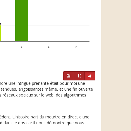
1
1
8
9
10
indre une intrigue prenante était pour moi une
ons tendues, angoissantes même, et une fin ouverte
s réseaux sociaux sur le web, des algorithmes
ent. L'histoire part du meurtre en direct d'une
roid dans le dos car il nous démontre que nous