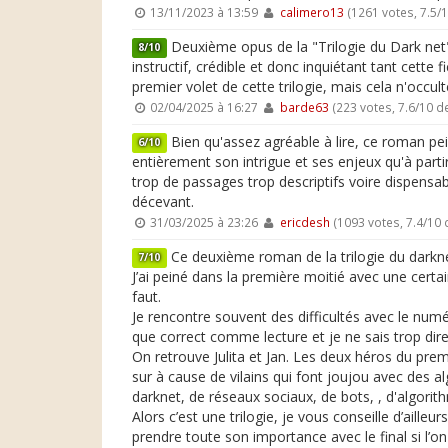
13/11/2023 à 13:59
calimero13
(1261 votes, 7.5/
Deuxième opus de la "Trilogie du Dark net
8/10
instructif, crédible et donc inquiétant tant cette
premier volet de cette trilogie, mais cela n'occulte e
02/04/2025 à 16:27
barde63
(223 votes, 7.6/10 
Bien qu'assez agréable à lire, ce roman p
6/10
entièrement son intrigue et ses enjeux qu'à parti
trop de passages trop descriptifs voire dispensabl
décevant.
31/03/2025 à 23:26
ericdesh
(1093 votes, 7.4/10
Ce deuxième roman de la trilogie du darkn
7/10
J’ai peiné dans la première moitié avec une certai
faut.
Je rencontre souvent des difficultés avec le numé
que correct comme lecture et je ne sais trop dire
On retrouve Julita et Jan. Les deux héros du premi
sur à cause de vilains qui font joujou avec des a
darknet, de réseaux sociaux, de bots, , d'algorith
Alors c’est une trilogie, je vous conseille d’aill
prendre toute son importance avec le final si l’on