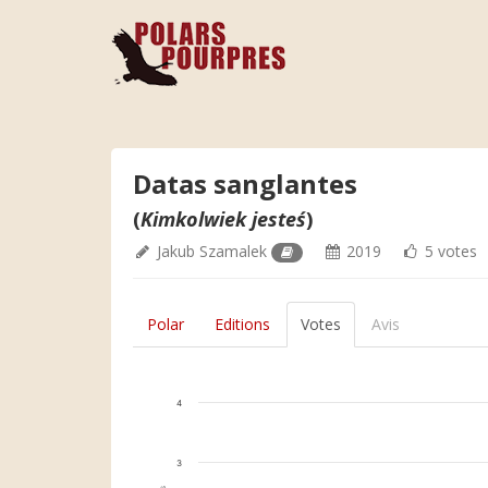
Datas sanglantes
(
Kimkolwiek jesteś
)
Jakub Szamalek
2019
5 votes
Polar
Editions
Votes
Avis
4
3