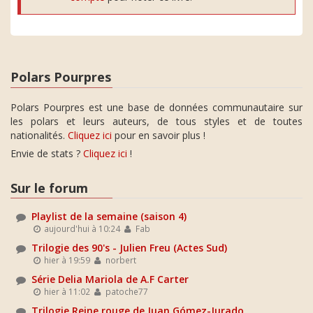
Polars Pourpres
Polars Pourpres est une base de données communautaire sur
les polars et leurs auteurs, de tous styles et de toutes
nationalités.
Cliquez ici
pour en savoir plus !
Envie de stats ?
Cliquez ici
!
Sur le forum
Playlist de la semaine (saison 4)
aujourd'hui à 10:24
Fab
Trilogie des 90's - Julien Freu (Actes Sud)
hier à 19:59
norbert
Série Delia Mariola de A.F Carter
hier à 11:02
patoche77
Trilogie Reine rouge de Juan Gómez-Jurado