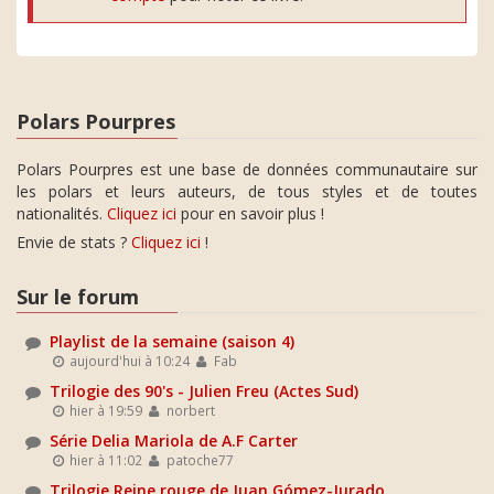
Polars Pourpres
Polars Pourpres est une base de données communautaire sur
les polars et leurs auteurs, de tous styles et de toutes
nationalités.
Cliquez ici
pour en savoir plus !
Envie de stats ?
Cliquez ici
!
Sur le forum
Playlist de la semaine (saison 4)
aujourd'hui à 10:24
Fab
Trilogie des 90's - Julien Freu (Actes Sud)
hier à 19:59
norbert
Série Delia Mariola de A.F Carter
hier à 11:02
patoche77
Trilogie Reine rouge de Juan Gómez-Jurado