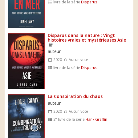
livre de la série
Disparus
Disparus dans la nature : Vingt
histoires vraies et mystérieuses Asie
auteur
2020
Aucun vote
livre de la série
Disparus
La Conspiration du chaos
auteur
2020
Aucun vote
e
2
livre de la série
Hank Graffin