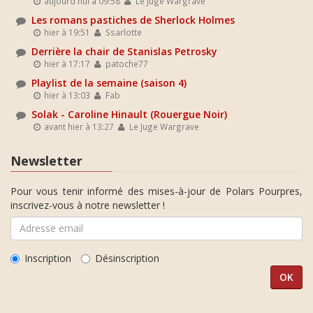
aujourd'hui à 09:58
Le Juge Wargrave
Les romans pastiches de Sherlock Holmes
hier à 19:51
Ssarlotte
Derrière la chair de Stanislas Petrosky
hier à 17:17
patoche77
Playlist de la semaine (saison 4)
hier à 13:03
Fab
Solak - Caroline Hinault (Rouergue Noir)
avant hier à 13:27
Le Juge Wargrave
Newsletter
Pour vous tenir informé des mises-à-jour de Polars Pourpres,
inscrivez-vous à notre newsletter !
Inscription
Désinscription