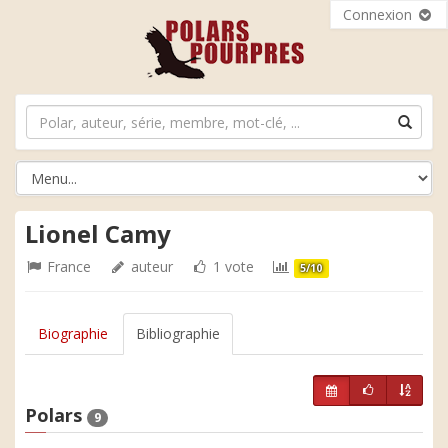
Connexion
Lionel Camy
France
auteur
1 vote
5/10
Biographie
Bibliographie
Polars
9