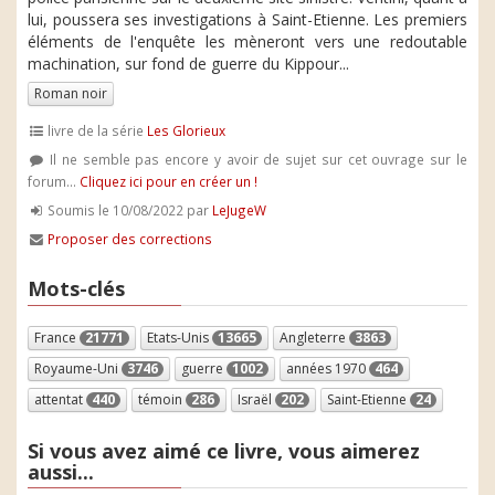
lui, poussera ses investigations à Saint-Etienne. Les premiers
éléments de l'enquête les mèneront vers une redoutable
machination, sur fond de guerre du Kippour...
Roman noir
livre de la série
Les Glorieux
Il ne semble pas encore y avoir de sujet sur cet ouvrage sur le
forum...
Cliquez ici pour en créer un !
Soumis le 10/08/2022 par
LeJugeW
Proposer des corrections
Mots-clés
France
21771
Etats-Unis
13665
Angleterre
3863
Royaume-Uni
3746
guerre
1002
années 1970
464
attentat
440
témoin
286
Israël
202
Saint-Etienne
24
Si vous avez aimé ce livre, vous aimerez
aussi...