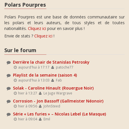
Polars Pourpres
Polars Pourpres est une base de données communautaire sur
les polars et leurs auteurs, de tous styles et de toutes
nationalités.
Cliquez ici
pour en savoir plus !
Envie de stats ?
Cliquez ici
!
Sur le forum
Derrière la chair de Stanislas Petrosky
aujourd'hui à 17:17
patoche77
Playlist de la semaine (saison 4)
aujourd'hui à 13:03
Fab
Solak - Caroline Hinault (Rouergue Noir)
hier à 13:27
Le Juge Wargrave
Corrosion - Jon Bassoff (Gallmeister Néonoir)
hier à 09:56
JohnSteed
Série « Les furies » – Nicolas Lebel (Le Masque)
hier à 09:04
Emil