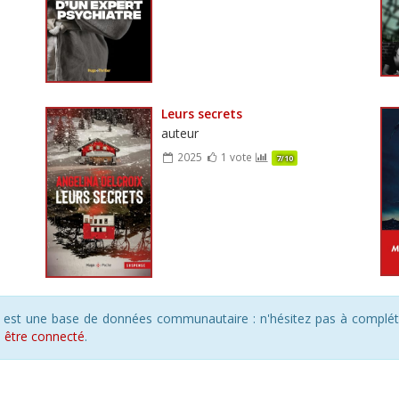
Leurs secrets
auteur
2025
1 vote
7/10
s est une base de données communautaire : n'hésitez pas à compléte
s
être connecté
.