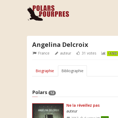
Angelina Delcroix
France
auteur
31 votes
7.1/10
Biographie
Bibliographie
Polars
12
Ne la réveillez pas
auteur
2017
6 votes