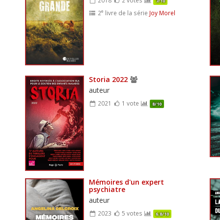
7/10
e
2
livre de la série
Joy Morel
Storia 2022
auteur
2021
1 vote
8/10
Mémoires d'un expert
psychiatre
auteur
2023
5 votes
6.8/10