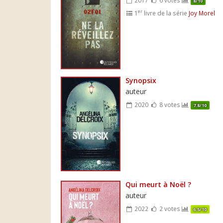
8/10
er
1
livre de la série
Joy Morel
Synopsix
auteur
2020
8 votes
7.8/10
Qui meurt à Noël ?
auteur
2022
2 votes
6.5/10