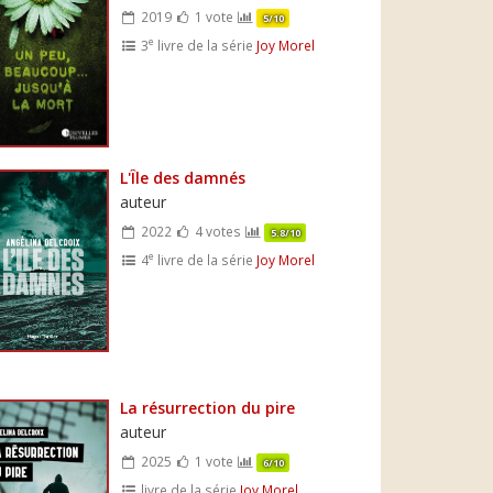
2019
1 vote
5/10
e
3
livre de la série
Joy Morel
L'Île des damnés
auteur
2022
4 votes
5.8/10
e
4
livre de la série
Joy Morel
La résurrection du pire
auteur
2025
1 vote
6/10
livre de la série
Joy Morel