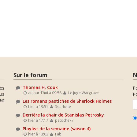
Sur le forum
N
Thomas H. Cook
es
P
aujourd'hui à 09:58
Le Juge Wargrave
ous
Po
en
Les romans pastiches de Sherlock Holmes
hier à 19:51
Ssarlotte
Derrière la chair de Stanislas Petrosky
hier à 17:17
patoche77
Playlist de la semaine (saison 4)
hier à 13:03
Fab