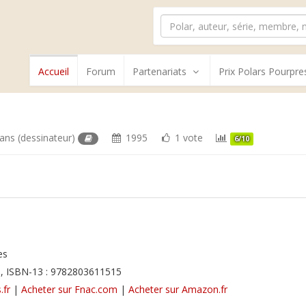
Accueil
Forum
Partenariats
Prix Polars Pourpre
dans
(dessinateur)
1995
1 vote
6/10
es
, ISBN-13 : 9782803611515
.fr
|
Acheter sur Fnac.com
|
Acheter sur Amazon.fr