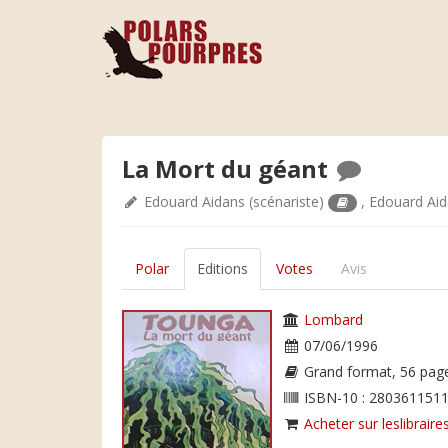
La Mort du géant
Edouard Aidans
(scénariste)
,
Edouard Ai
Polar
Editions
Votes
Avis
Lombard
07/06/1996
Grand format, 56 pag
ISBN-10 : 2803611511
Acheter sur leslibraires