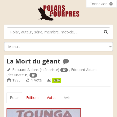
Connexion
La Mort du géant
Edouard Aidans
(scénariste)
,
Edouard Aidans
(dessinateur)
1995
1 vote
6/10
Polar
Editions
Votes
Avis