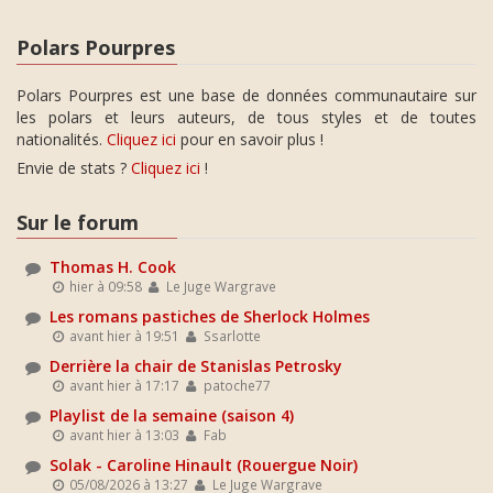
Polars Pourpres
Polars Pourpres est une base de données communautaire sur
les polars et leurs auteurs, de tous styles et de toutes
nationalités.
Cliquez ici
pour en savoir plus !
Envie de stats ?
Cliquez ici
!
Sur le forum
Thomas H. Cook
hier à 09:58
Le Juge Wargrave
Les romans pastiches de Sherlock Holmes
avant hier à 19:51
Ssarlotte
Derrière la chair de Stanislas Petrosky
avant hier à 17:17
patoche77
Playlist de la semaine (saison 4)
avant hier à 13:03
Fab
Solak - Caroline Hinault (Rouergue Noir)
05/08/2026 à 13:27
Le Juge Wargrave