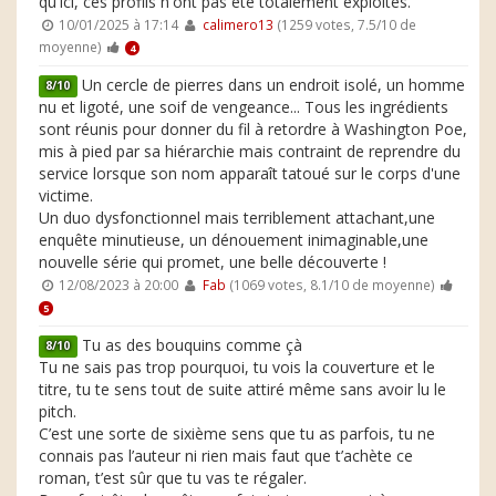
qu'ici, ces profils n'ont pas été totalement exploités.
10/01/2025 à 17:14
calimero13
(1259 votes, 7.5/10 de
moyenne)
4
Un cercle de pierres dans un endroit isolé, un homme
8/10
nu et ligoté, une soif de vengeance... Tous les ingrédients
sont réunis pour donner du fil à retordre à Washington Poe,
mis à pied par sa hiérarchie mais contraint de reprendre du
service lorsque son nom apparaît tatoué sur le corps d'une
victime.
Un duo dysfonctionnel mais terriblement attachant,une
enquête minutieuse, un dénouement inimaginable,une
nouvelle série qui promet, une belle découverte !
12/08/2023 à 20:00
Fab
(1069 votes, 8.1/10 de moyenne)
5
Tu as des bouquins comme çà
8/10
Tu ne sais pas trop pourquoi, tu vois la couverture et le
titre, tu te sens tout de suite attiré même sans avoir lu le
pitch.
C’est une sorte de sixième sens que tu as parfois, tu ne
connais pas l’auteur ni rien mais faut que t’achète ce
roman, t’est sûr que tu vas te régaler.