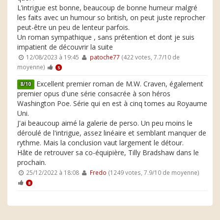
L’intrigue est bonne, beaucoup de bonne humeur malgré
les faits avec un humour so british, on peut juste reprocher
peut-être un peu de lenteur parfois.
Un roman sympathique , sans prétention et dont je suis
impatient de découvrir la suite
12/08/2023 à 19:45
patoche77
(422 votes, 7.7/10 de
moyenne)
5
Excellent premier roman de M.W. Craven, également
8/10
premier opus d'une série consacrée à son héros
Washington Poe. Série qui en est à cinq tomes au Royaume
Uni.
J'ai beaucoup aimé la galerie de perso. Un peu moins le
déroulé de l'intrigue, assez linéaire et semblant manquer de
rythme. Mais la conclusion vaut largement le détour.
Hâte de retrouver sa co-équipière, Tilly Bradshaw dans le
prochain.
25/12/2022 à 18:08
Fredo
(1249 votes, 7.9/10 de moyenne)
8