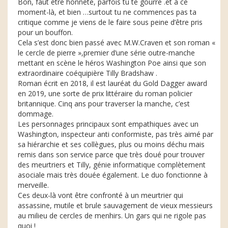
Bon, faut être honnête, parfois tu te gourre .et à ce
moment-là, et bien …surtout tu ne commences pas ta
critique comme je viens de le faire sous peine d’être pris
pour un bouffon.
Cela s’est donc bien passé avec M.W.Craven et son roman «
le cercle de pierre »,premier d’une série outre-manche
mettant en scène le héros Washington Poe ainsi que son
extraordinaire coéquipière Tilly Bradshaw .
Roman écrit en 2018, il est lauréat du Gold Dagger award
en 2019, une sorte de prix littéraire du roman policier
britannique. Cinq ans pour traverser la manche, c’est
dommage.
Les personnages principaux sont empathiques avec un
Washington, inspecteur anti conformiste, pas très aimé par
sa hiérarchie et ses collègues, plus ou moins déchu mais
remis dans son service parce que très doué pour trouver
des meurtriers et Tilly, génie informatique complètement
asociale mais très douée également. Le duo fonctionne à
merveille.
Ces deux-là vont être confronté à un meurtrier qui
assassine, mutile et brule sauvagement de vieux messieurs
au milieu de cercles de menhirs. Un gars qui ne rigole pas
quoi !