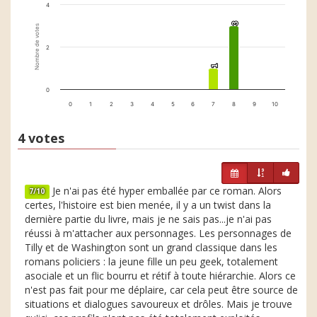
4
3
3
Nombre de votes
2
1
1
0
0
1
2
3
4
5
6
7
8
9
10
4 votes
Je n'ai pas été hyper emballée par ce roman. Alors
7/10
certes, l'histoire est bien menée, il y a un twist dans la
dernière partie du livre, mais je ne sais pas...je n'ai pas
réussi à m'attacher aux personnages. Les personnages de
Tilly et de Washington sont un grand classique dans les
romans policiers : la jeune fille un peu geek, totalement
asociale et un flic bourru et rétif à toute hiérarchie. Alors ce
n'est pas fait pour me déplaire, car cela peut être source de
situations et dialogues savoureux et drôles. Mais je trouve