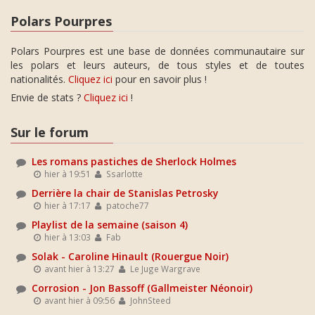
Polars Pourpres
Polars Pourpres est une base de données communautaire sur
les polars et leurs auteurs, de tous styles et de toutes
nationalités.
Cliquez ici
pour en savoir plus !
Envie de stats ?
Cliquez ici
!
Sur le forum
Les romans pastiches de Sherlock Holmes
hier à 19:51
Ssarlotte
Derrière la chair de Stanislas Petrosky
hier à 17:17
patoche77
Playlist de la semaine (saison 4)
hier à 13:03
Fab
Solak - Caroline Hinault (Rouergue Noir)
avant hier à 13:27
Le Juge Wargrave
Corrosion - Jon Bassoff (Gallmeister Néonoir)
avant hier à 09:56
JohnSteed