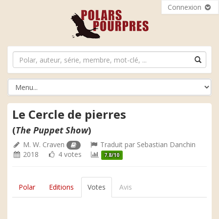
Connexion
Le Cercle de pierres
(
The Puppet Show
)
M. W. Craven
Traduit par
Sebastian Danchin
2018
4 votes
7.8/10
Polar
Editions
Votes
Avis