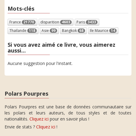
Mots-clés
France
21770
disparition
4603
Paris
3433
Thaïlande
118
Asie
99
Bangkok
68
Ile Maurice
14
Si vous avez aimé ce livre, vous aimerez
aussi...
Aucune suggestion pour l'instant.
Polars Pourpres
Polars Pourpres est une base de données communautaire sur
les polars et leurs auteurs, de tous styles et de toutes
nationalités.
Cliquez ici
pour en savoir plus !
Envie de stats ?
Cliquez ici
!