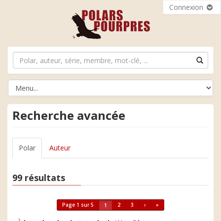
Connexion
Recherche avancée
Polar
Auteur
99 résultats
Page 1 sur 5
2
3
›
»
1