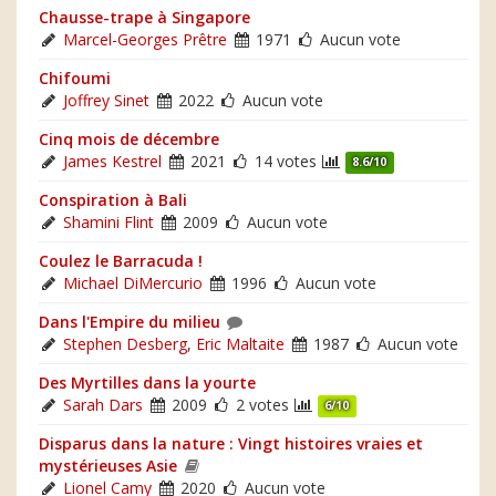
Chausse-trape à Singapore
Marcel-Georges Prêtre
1971
Aucun vote
Chifoumi
Joffrey Sinet
2022
Aucun vote
Cinq mois de décembre
James Kestrel
2021
14 votes
8.6/10
Conspiration à Bali
Shamini Flint
2009
Aucun vote
Coulez le Barracuda !
Michael DiMercurio
1996
Aucun vote
Dans l'Empire du milieu
Stephen Desberg
,
Eric Maltaite
1987
Aucun vote
Des Myrtilles dans la yourte
Sarah Dars
2009
2 votes
6/10
Disparus dans la nature : Vingt histoires vraies et
mystérieuses Asie
Lionel Camy
2020
Aucun vote