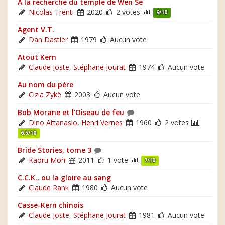
À la recherche du temple de Wen Sé
Nicolas Trenti
2020
2 votes
9/10
Agent V.T.
Dan Dastier
1979
Aucun vote
Atout Kern
Claude Joste
,
Stéphane Jourat
1974
Aucun vote
Au nom du père
Cizia Zykë
2003
Aucun vote
Bob Morane et l’Oiseau de feu
Dino Attanasio
,
Henri Vernes
1960
2 votes
6.5/10
Bride Stories, tome 3
Kaoru Mori
2011
1 vote
7/10
C.C.K., ou la gloire au sang
Claude Rank
1980
Aucun vote
Casse-Kern chinois
Claude Joste
,
Stéphane Jourat
1981
Aucun vote