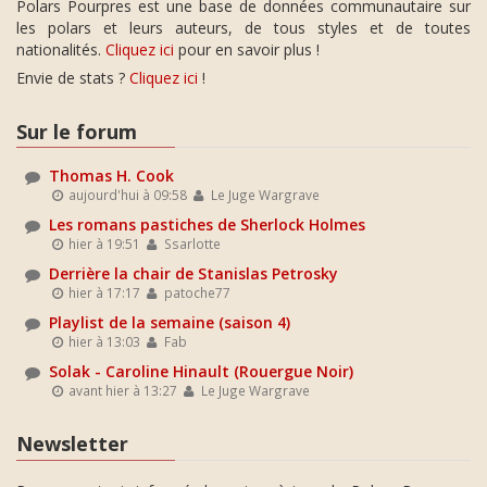
Polars Pourpres est une base de données communautaire sur
les polars et leurs auteurs, de tous styles et de toutes
nationalités.
Cliquez ici
pour en savoir plus !
Envie de stats ?
Cliquez ici
!
Sur le forum
Thomas H. Cook
aujourd'hui à 09:58
Le Juge Wargrave
Les romans pastiches de Sherlock Holmes
hier à 19:51
Ssarlotte
Derrière la chair de Stanislas Petrosky
hier à 17:17
patoche77
Playlist de la semaine (saison 4)
hier à 13:03
Fab
Solak - Caroline Hinault (Rouergue Noir)
avant hier à 13:27
Le Juge Wargrave
Newsletter