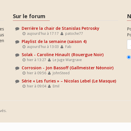
Sur le forum
N
Derrière la chair de Stanislas Petrosky
es
P
aujourd'hui à 17:17
patoche77
ous
Po
en
Playlist de la semaine (saison 4)
aujourd'hui à 13:03
Fab
Solak - Caroline Hinault (Rouergue Noir)
hier à 13:27
Le Juge Wargrave
Corrosion - Jon Bassoff (Gallmeister Néonoir)
hier à 09:56
JohnSteed
Série « Les furies » – Nicolas Lebel (Le Masque)
hier à 09:04
Emil
vés.