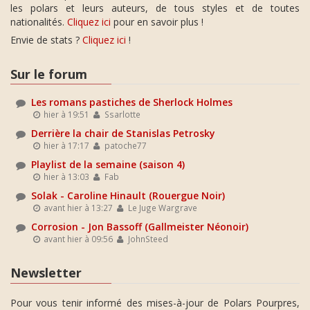
les polars et leurs auteurs, de tous styles et de toutes
nationalités.
Cliquez ici
pour en savoir plus !
Envie de stats ?
Cliquez ici
!
Sur le forum
Les romans pastiches de Sherlock Holmes
hier à 19:51
Ssarlotte
Derrière la chair de Stanislas Petrosky
hier à 17:17
patoche77
Playlist de la semaine (saison 4)
hier à 13:03
Fab
Solak - Caroline Hinault (Rouergue Noir)
avant hier à 13:27
Le Juge Wargrave
Corrosion - Jon Bassoff (Gallmeister Néonoir)
avant hier à 09:56
JohnSteed
Newsletter
Pour vous tenir informé des mises-à-jour de Polars Pourpres,