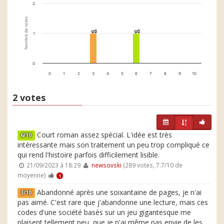
2
Nombre de votes
1
1
1
1
1
0
0
1
2
3
4
5
6
7
8
9
10
2 votes
Court roman assez spécial. L'idée est très
6/10
intéressante mais son traitement un peu trop compliqué ce
qui rend l'histoire parfois difficilement lisible.
21/09/2023 à 18:29
newsovski
(289 votes, 7.7/10 de
moyenne)
1
Abandonné après une soixantaine de pages, je n'ai
3/10
pas aimé. C'est rare que j'abandonne une lecture, mais ces
codes d'une société basés sur un jeu gigantesque me
plaisent tellement peu, que je n'ai même pas envie de les