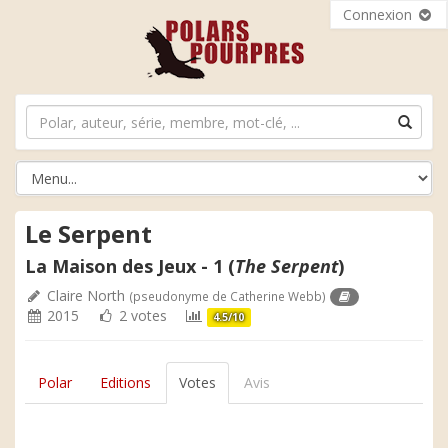
Connexion
Le Serpent
La Maison des Jeux - 1 (
The Serpent
)
Claire North
(pseudonyme de Catherine Webb)
2015
2 votes
4.5/10
Polar
Editions
Votes
Avis