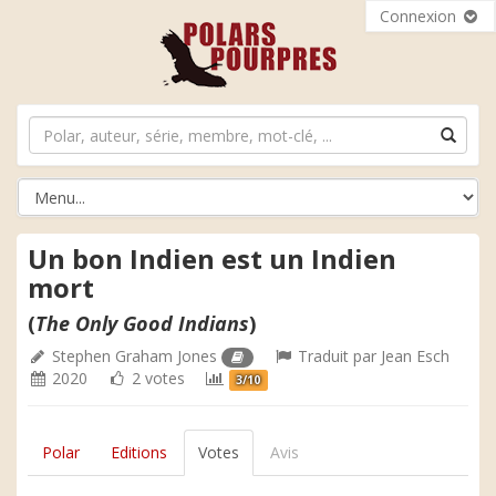
Connexion
Un bon Indien est un Indien
mort
(
The Only Good Indians
)
Stephen Graham Jones
Traduit par
Jean Esch
2020
2 votes
3/10
Polar
Editions
Votes
Avis