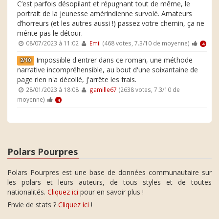
C’est parfois désopilant et répugnant tout de même, le
portrait de la jeunesse amérindienne survolé. Amateurs
d’horreurs (et les autres aussi !) passez votre chemin, ça ne
mérite pas le détour.
08/07/2023 à 11:02
Emil
(468 votes, 7.3/10 de moyenne)
4
Impossible d'entrer dans ce roman, une méthode
2/10
narrative incompréhensible, au bout d'une soixantaine de
page rien n'a décollé, j'arrête les frais.
28/01/2023 à 18:08
gamille67
(2638 votes, 7.3/10 de
moyenne)
4
Polars Pourpres
Polars Pourpres est une base de données communautaire sur
les polars et leurs auteurs, de tous styles et de toutes
nationalités.
Cliquez ici
pour en savoir plus !
Envie de stats ?
Cliquez ici
!