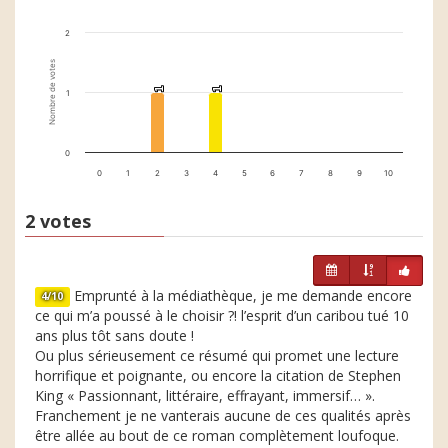
2
Nombre de votes
1
1
1
1
1
0
0
1
2
3
4
5
6
7
8
9
10
2 votes
Emprunté à la médiathèque, je me demande encore
4/10
ce qui m’a poussé à le choisir ?! l’esprit d’un caribou tué 10
ans plus tôt sans doute !
Ou plus sérieusement ce résumé qui promet une lecture
horrifique et poignante, ou encore la citation de Stephen
King « Passionnant, littéraire, effrayant, immersif… ».
Franchement je ne vanterais aucune de ces qualités après
être allée au bout de ce roman complètement loufoque.