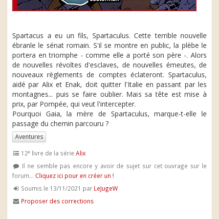
Spartacus a eu un fils, Spartaculus. Cette terrible nouvelle
ébranle le sénat romain. S'il se montre en public, la plèbe le
portera en triomphe - comme elle a porté son père -. Alors
de nouvelles révoltes d'esclaves, de nouvelles émeutes, de
nouveaux règlements de comptes éclateront. Spartaculus,
aidé par Alix et Enak, doit quitter l'Italie en passant par les
montagnes... puis se faire oublier. Mais sa tête est mise à
prix, par Pompée, qui veut l'intercepter.
Pourquoi Gaia, la mère de Spartaculus, marque-t-elle le
passage du chemin parcouru ?
Aventures
e
12
livre de la série
Alix
Il ne semble pas encore y avoir de sujet sur cet ouvrage sur le
forum...
Cliquez ici pour en créer un !
Soumis le 13/11/2021 par
LeJugeW
Proposer des corrections