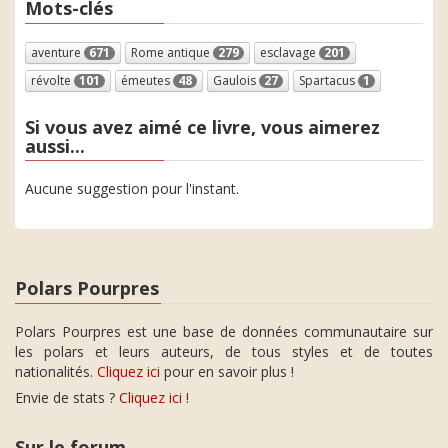
Mots-clés
aventure
671
Rome antique
279
esclavage
201
révolte
101
émeutes
48
Gaulois
27
Spartacus
1
Si vous avez aimé ce livre, vous aimerez
aussi...
Aucune suggestion pour l'instant.
Polars Pourpres
Polars Pourpres est une base de données communautaire sur
les polars et leurs auteurs, de tous styles et de toutes
nationalités.
Cliquez ici
pour en savoir plus !
Envie de stats ?
Cliquez ici
!
Sur le forum