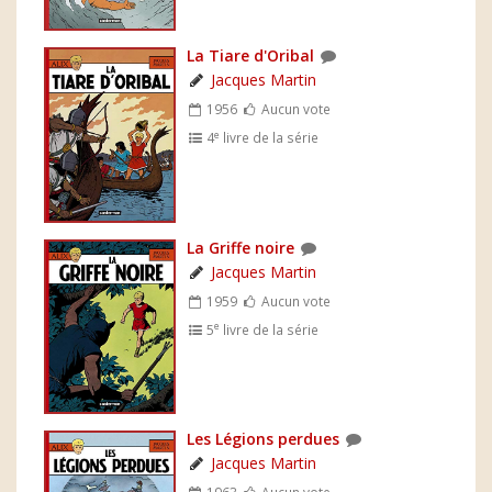
La Tiare d'Oribal
Jacques Martin
1956
Aucun vote
e
4
livre de la série
La Griffe noire
Jacques Martin
1959
Aucun vote
e
5
livre de la série
Les Légions perdues
Jacques Martin