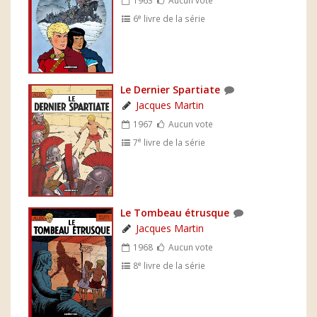
1963
Aucun vote
e
6
livre de la série
Le Dernier Spartiate
Jacques Martin
1967
Aucun vote
e
7
livre de la série
Le Tombeau étrusque
Jacques Martin
1968
Aucun vote
e
8
livre de la série