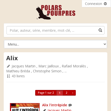
Connexion
Alix
Jacques Martin
,
Marc Jailloux
,
Rafael Moralès
,
Mathieu Bréda
,
Christophe Simon
, ...
43 livres
Page 1 sur 2
2
›
1
Alix l'intrépide
Jacques Martin