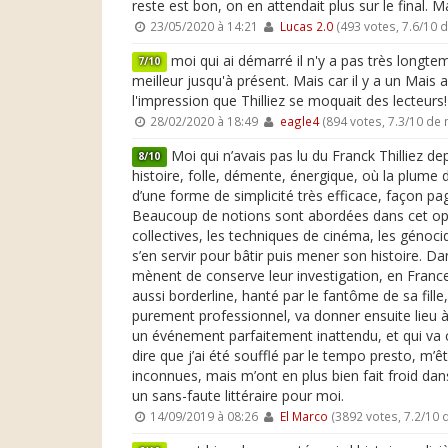
reste est bon, on en attendait plus sur le final. 
23/05/2020 à 14:21
Lucas 2.0
(493 votes, 7.6/10 
moi qui ai démarré il n'y a pas très longtemp
7/10
meilleur jusqu'à présent. Mais car il y a un Mais 
l'impression que Thilliez se moquait des lecteurs!
28/02/2020 à 18:49
eagle4
(894 votes, 7.3/10 de
Moi qui n’avais pas lu du Franck Thilliez de
8/10
histoire, folle, démente, énergique, où la plume d
d’une forme de simplicité très efficace, façon pa
Beaucoup de notions sont abordées dans cet opus, 
collectives, les techniques de cinéma, les génoci
s’en servir pour bâtir puis mener son histoire. D
mènent de conserve leur investigation, en France
aussi borderline, hanté par le fantôme de sa fille
purement professionnel, va donner ensuite lieu à 
un événement parfaitement inattendu, et qui va c
dire que j’ai été soufflé par le tempo presto, m
inconnues, mais m’ont en plus bien fait froid dan
un sans-faute littéraire pour moi.
14/09/2019 à 08:26
El Marco
(3892 votes, 7.2/10