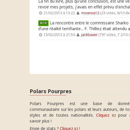
La fin du livre, plus qu'une conclusion, est une vé
revoir mes projets, j'avais en effet prévu d'ench
21/02/2013 à 13:22
mounou12
(23 votes, 8/10 d
La rencontre entre le commissaire Sharko et 
8/10
d'une réalité terrifiante... F. Thilliez était atte
13/02/2013 à 21:54
jackbauer
(797 votes, 7.2/10
Polars Pourpres
Polars Pourpres est une base de donné
communautaire sur les polars et leurs auteurs, de t
styles et de toutes nationalités.
Cliquez ici
pour 
savoir plus !
Envie de stats ?
Cliquez ici
!