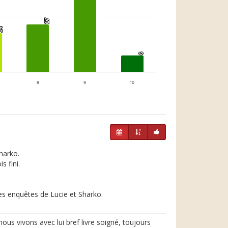
17
17
4
4
6
6
8
9
10
harko.
s fini.
es enquêtes de Lucie et Sharko.
 nous vivons avec lui bref livre soigné, toujours