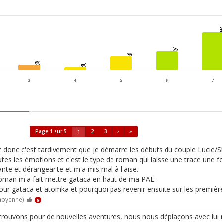
1
1
7
7
5
5
2
2
1
1
3
4
5
6
7
Page 1 sur 5
2
3
›
»
1
t donc c'est tardivement que je démarre les débuts du couple Lucie/S
utes les émotions et c'est le type de roman qui laisse une trace une foi
açante et dérangeante et m'a mis mal à l'aise.
 roman m'a fait mettre gataca en haut de ma PAL.
our gataca et atomka et pourquoi pas revenir ensuite sur les premièr
 moyenne)
9
s le retrouvons pour de nouvelles aventures, nous nous déplaçons avec lui