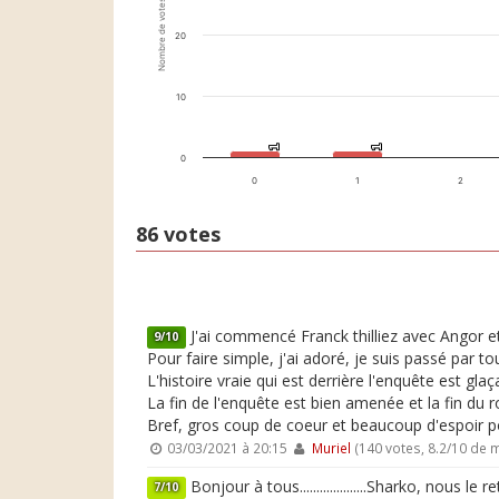
Nombre de votes
20
10
1
1
1
1
0
0
1
2
86 votes
J'ai commencé Franck thilliez avec Angor e
9/10
Pour faire simple, j'ai adoré, je suis passé par to
L'histoire vraie qui est derrière l'enquête est gl
La fin de l'enquête est bien amenée et la fin du
Bref, gros coup de coeur et beaucoup d'espoir p
03/03/2021 à 20:15
Muriel
(140 votes, 8.2/10 de
Bonjour à tous....................Sharko, nou
7/10