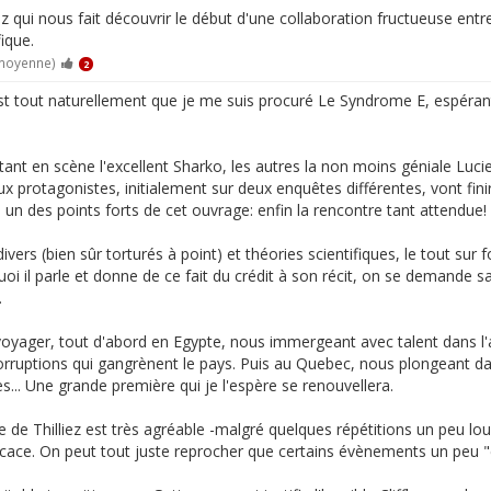
ez qui nous fait découvrir le début d'une collaboration fructueuse ent
ique.
 moyenne)
2
est tout naturellement que je me suis procuré Le Syndrome E, espéran
tant en scène l'excellent Sharko, les autres la non moins géniale Luc
x protagonistes, initialement sur deux enquêtes différentes, vont fini
un des points forts de cet ouvrage: enfin la rencontre tant attendue!
vers (bien sûr torturés à point) et théories scientifiques, le tout sur 
i il parle et donne de ce fait du crédit à son récit, on se demande s
.
t voyager, tout d'abord en Egypte, nous immergeant avec talent dans l
 corruptions qui gangrènent le pays. Puis au Quebec, nous plongeant 
... Une grande première qui je l'espère se renouvellera.
re de Thilliez est très agréable -malgré quelques répétitions un peu lo
icace. On peut tout juste reprocher que certains évènements un peu "c