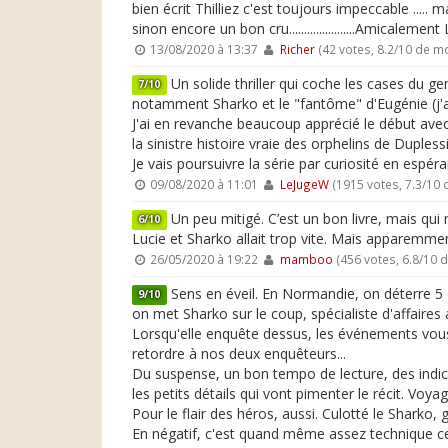
bien écrit Thilliez c'est toujours impeccable .....
sinon encore un bon cru......................Amicalement
13/08/2020 à 13:37
Richer
(42 votes, 8.2/10 de m
Un solide thriller qui coche les cases du ge
7/10
notamment Sharko et le "fantôme" d'Eugénie (j'ai
J'ai en revanche beaucoup apprécié le début avec 
la sinistre histoire vraie des orphelins de Dupless
Je vais poursuivre la série par curiosité en espé
09/08/2020 à 11:01
LeJugeW
(1915 votes, 7.3/10
Un peu mitigé. C’est un bon livre, mais qui n
6/10
Lucie et Sharko allait trop vite. Mais apparemment 
26/05/2020 à 19:22
mamboo
(456 votes, 6.8/10 
Sens en éveil. En Normandie, on déterre 5 c
9/10
on met Sharko sur le coup, spécialiste d'affaires
Lorsqu'elle enquête dessus, les événements vous s'
retordre à nos deux enquêteurs...
Du suspense, un bon tempo de lecture, des indices q
les petits détails qui vont pimenter le récit. Voy
Pour le flair des héros, aussi. Culotté le Sharko, 
En négatif, c'est quand même assez technique cet