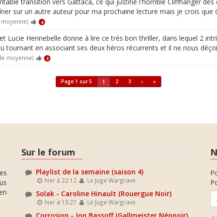
ritable transition vers Gattaca, ce qui justifie l'horrible Cliffhanger d
aîner sur un autre auteur pour ma prochaine lecture mais je crois que
e moyenne)
4
Lucie Hennebelle donne à lire ce très bon thriller, dans lequel 2 intr
ndu au tournant en associant ses deux héros récurrents et il ne nous déçoi
 de moyenne)
3
Page 1 sur 5
2
3
›
»
1
Sur le forum
N
Playlist de la semaine (saison 4)
es
P
hier à 22:12
Le Juge Wargrave
ous
Po
en
Solak - Caroline Hinault (Rouergue Noir)
hier à 13:27
Le Juge Wargrave
Corrosion - Jon Bassoff (Gallmeister Néonoir)