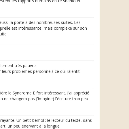
.restent les rapports humains entre sharko et
 aussi la porte à des nombreuses suites. Les
is qu'elle est intéressante, mais complexe sur son
ite !
lement très pauvre.
 leurs problèmes personnels ce qui ralentit
ère le Syndrome E fort intéressant. J'ai apprécié
la ne changera pas j'imagine) l'écriture trop peu
rayante. Un petit bémol : le lecteur du texte, dans
part, un peu énervant à la longue.