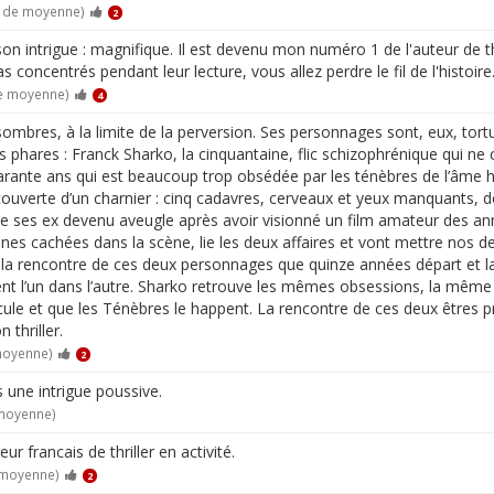
0 de moyenne)
2
son intrigue : magnifique. Il est devenu mon numéro 1 de l'auteur de th
 concentrés pendant leur lecture, vous allez perdre le fil de l'histoire. 
de moyenne)
4
sombres, à la limite de la perversion. Ses personnages sont, eux, tort
phares : Franck Sharko, la cinquantaine, flic schizophrénique qui ne con
arante ans qui est beaucoup trop obsédée par les ténèbres de l’âme hum
écouverte d’un charnier : cinq cadavres, cerveaux et yeux manquants,
de ses ex devenu aveugle après avoir visionné un film amateur des an
es cachées dans la scène, lie les deux affaires et vont mettre nos de
la rencontre de ces deux personnages que quinze années départ et la fa
issent l’un dans l’autre. Sharko retrouve les mêmes obsessions, la même
ule et que les Ténèbres le happent. La rencontre de ces deux êtres pr
 thriller.
moyenne)
2
une intrigue poussive.
 moyenne)
ur francais de thriller en activité.
 moyenne)
2