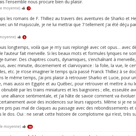
Mais l'ensemble nous procure bien du plaisir.
de moyenne)
7
s les romans de F. Thilliez au travers des aventures de Sharko et Hennebe
avec un M majuscule, je ne lui mettrai que 7 tellement j'ai été déçu par 
 moyenne)
5
puis longtemps, voilà que je m’y suis replongé avec cet opus… avec dél
e l’auteur fait merveille. Si les beaux mots et formules lyriques ne son
ge-turner. Des chapitres courts, dynamiques, s’enchaînant à merveille
avec minutie, discernement et clairvoyance : la folie, la vue, le cer
des, etc. Je n’ose imaginer le temps qu’a passé Franck Thilliez à se d
ans le même temps, j’ai pris plaisir à retrouver Sharko et Lucie, pour
, mais aussi en Egypte et au Québec, pour retrouver et mettre à nu l
, obnubilé par les trains miniatures et les baignoires ; elle, esseulée
une alliance sentimentale, et j’ai hâte de savoir comment va évoluer c
ertainement avoir des incidences sur leurs rapports. Même si je ne su
’être pris pas mal de claques au passage avec des rebondissements et
s le dos. Oui : ne serait cette histoire de complotisme qui n’est, très
 de moyenne)
10