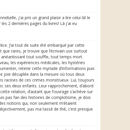
lle, j'ai pris un grand plaisir a lire celui là! le
les 2 dernières pages du livres! Là j'ai eu
ice. J’ai tout de suite été embarqué par cette
t que rares, je trouve que l’écrivain use surtout
, anéantissant tout souffle, tout temps mort.
veau, les expériences médicales, les hystéries
ocumenter, retenir cette myriade d’informations puis
 une joie décuplée dans la mesure où tous deux
es racines de ces crimes monstrueux. Lui, toujours
 avec ses deux enfants. Leur rapprochement, d’abord
ette relation, d’autant que l’ouvrage s’achève sur
is pas fan des histoires de complotisme, je dois
 des notions qui, non seulement m’étaient
 subjectivement, pas ma tassé de thé, c’est presque