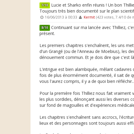
Lucie et Sharko enfin réunis ! Un bon Thilli
7/10
Toujours très bien documenté sur le plan scientif
16/06/2013 à 00:33
Kermit
(423 votes, 7.4/10 de
Continuant sur ma lancée avec Thilliez, c'
8/10
présent.
Les premiers chapitres s'enchaînent, les uns met
d'un Grangé (ou de l'Anneau de Moebius), les deu
dénouement commun. Et je dois dire que c'est là 
L'intrigue est bien alambiquée, mêlant cadavres di
fois de plus énormément documenté, il sait de quo
vous l'aurez compris, il y a de quoi bien réfléchir..
Pour la première fois Thilliez nous fait vraimen
les plus sordides, dénonçant aussi les diverses
sur fond de magouilles et d'expériences médicales
Les chapitres s'enchaînent sans accrocs, l'écritu
lieux et des personnages sont toujours aussi eff