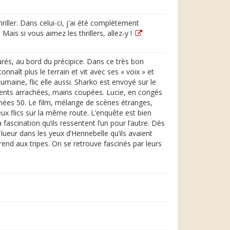
riller. Dans celui-ci, j'ai été complètement
Mais si vous aimez les thrillers, allez-y !
urés, au bord du précipice. Dans ce très bon
naît plus le terrain et vit avec ses « voix » et
aine, flic elle aussi. Sharko est envoyé sur le
 dents arrachées, mains coupées. Lucie, en congés
nées 50. Le film, mélange de scènes étranges,
ux flics sur la même route. L’enquête est bien
scination qu’ils ressentent l’un pour l’autre. Dès
 lueur dans les yeux d’Hennebelle qu’ils avaient
end aux tripes. On se retrouve fascinés par leurs