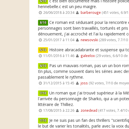
c est bien documenté mais l histoire policiè
6/10
hennebelle.c est un peu maigre.
26/06/2018 à 20:34
barberouge
(451 votes, 6.9/
Ce roman est séduisant pour la rencontre en
8/10
personnages sont bien travaillés, torturés et pris 
dénouement, j'ai accroché et l'ai lu rapidement 
25/01/2017 à 11:04
newsovski
(289 votes, 7.7/1
Histoire abracadabrante et suspense qui tom
5/10
11/01/2016 à 11:46
galeelox
(29 votes, 6.6/10 d
Pas un mauvais roman, pas un un bon roman
6/10
En plus, comme souvent dans les séries avec des 
passablement le rythme.
31/12/2015 à 15:45
joss
(92 votes, 7/10 de moye
Un roman que j'ai trouvé supérieur à la Mém
7/10
l'arrivée du personnage de Sharko, qui a un potent
littéraire de Thilliez.
17/08/2015 à 22:26
zonedead
(417 votes, 7.4/10
Je ne suis pas un fan des thrillers "scienti
7/10
le but de varier les tonalités, parle avec la voix