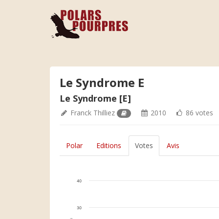
Le Syndrome E
Le Syndrome [E]
Franck Thilliez
2010
86 votes
Polar
Editions
Votes
Avis
40
30