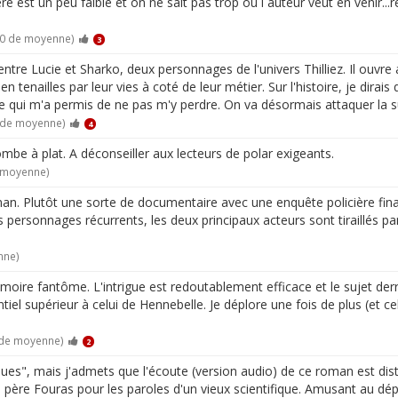
re est un peu faible et on ne sait pas trop ou l auteur veut en venir..
10 de moyenne)
3
tre Lucie et Sharko, deux personnages de l'univers Thilliez. Il ouvre
en tenailles par leur vies à coté de leur métier. Sur l'histoire, je dira
ce qui m'a permis de ne pas m'y perdre. On va désormais attaquer la su
0 de moyenne)
4
be à plat. A déconseiller aux lecteurs de polar exigeants.
e moyenne)
. Plutôt une sorte de documentaire avec une enquête policière fina
personnages récurrents, les deux principaux acteurs sont tiraillés par
nne)
oire fantôme. L'intrigue est redoutablement efficace et le sujet derri
iel supérieur à celui de Hennebelle. Je déplore une fois de plus (et ce
 de moyenne)
2
fiques", mais j'admets que l'écoute (version audio) de ce roman est dist
 du père Fouras pour les paroles d'un vieux scientifique. Amusant au dé