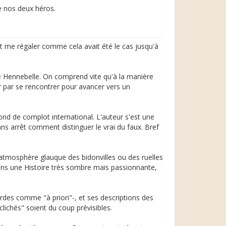
re nos deux héros.
t me régaler comme cela avait été le cas jusqu'à
ie Hennebelle. On comprend vite qu'à la manière
r par se rencontrer pour avancer vers un
fond de complot international. L'auteur s'est une
ans arrêt comment distinguer le vrai du faux. Bref
'atmosphère glauque des bidonvilles ou des ruelles
dans une Histoire très sombre mais passionnante,
urdes comme "à priori"-, et ses descriptions des
lichés" soient du coup prévisibles.