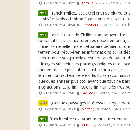
17/07/2015 à 13:28
gamille67
(2637 votes, 7.3/1
Franck Thillkez est excellent ! Sa plume et 
9/10
captivée. Mais attention à ceux qui ne seraient pas
09/07/2015 à 14:54
Theysnaud
(3 votes, 8.3/10 
Les histoires de Thilliez sont souvent très 
9/10
roman, il fait se rencontrer ses deux personnages 
Lucie Hennebelle, mère célibataire de bientôt qu
terrain pour récupérer les informations sur la d
avec une de ses jumelles, est contactée par un 
d’images subliminales pornographiques et de scèn
menée mais le plus intéressant à mon avis, c’est 
leur rencontre, l’étincelle est là. Ils se reconna
quelques années plus tôt, avant que tout ne basc
interactions. Et la fin… Quelle fin !! Un très très bon
21/06/2015 à 18:46
Ladilae
(31 votes, 7.5/10 de 
Quelques passages intéressant noyés dans 
5/10
06/03/2015 à 13:53
Walter
(126 votes, 7.4/10 de
franck thilliez est vraimment le meilleur aute
9/10
12/04/2014 à 18:13
latimer
(705 votes, 6.9/10 de