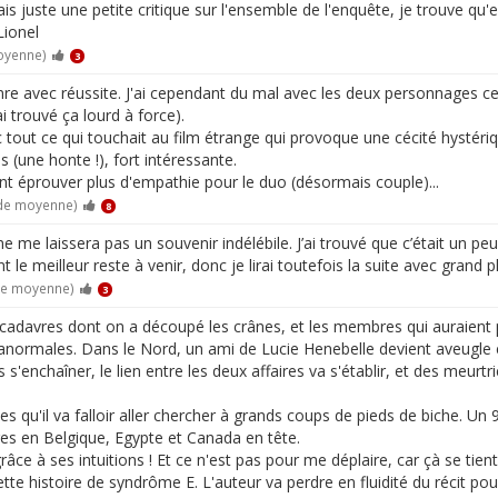
 mais juste une petite critique sur l'ensemble de l'enquête, je trouve qu
 Lionel
oyenne)
3
nre avec réussite. J'ai cependant du mal avec les deux personnages cen
 trouvé ça lourd à force).
tout ce qui touchait au film étrange qui provoque une cécité hystériqu
is (une honte !), fort intéressante.
rant éprouver plus d'empathie pour le duo (désormais couple)...
 de moyenne)
8
e me laissera pas un souvenir indélébile. J’ai trouvé que c’était un pe
le meilleur reste à venir, donc je lirai toutefois la suite avec grand pla
de moyenne)
3
adavres dont on a découpé les crânes, et les membres qui auraient per
 anormales. Dans le Nord, un ami de Lucie Henebelle devient aveugle e
enchaîner, le lien entre les deux affaires va s'établir, et des meurtri
u'il va falloir aller chercher à grands coups de pieds de biche. Un 9 po
ages en Belgique, Egypte et Canada en tête.
grâce à ses intuitions ! Et ce n'est pas pour me déplaire, car çà se tient
te histoire de syndrôme E. L'auteur va perdre en fluidité du récit po