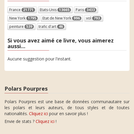
France
21771
Etats-Unis
13665
Paris
3433
New York
1795
Etat de New York
996
vol
793
peinture
539
trafic d'art
46
Si vous avez aimé ce livre, vous aimerez
aussi...
Aucune suggestion pour l'instant.
Polars Pourpres
Polars Pourpres est une base de données communautaire sur
les polars et leurs auteurs, de tous styles et de toutes
nationalités.
Cliquez ici
pour en savoir plus !
Envie de stats ?
Cliquez ici
!