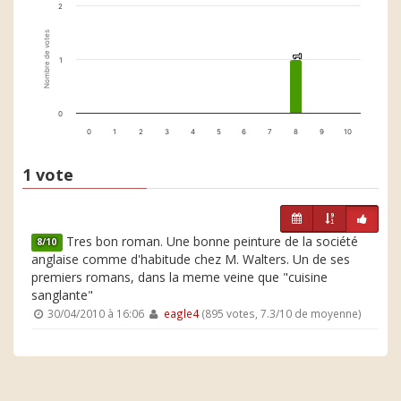
2
Nombre de votes
1
1
1
0
0
1
2
3
4
5
6
7
8
9
10
1 vote
Tres bon roman. Une bonne peinture de la société
8/10
anglaise comme d'habitude chez M. Walters. Un de ses
premiers romans, dans la meme veine que "cuisine
sanglante"
30/04/2010 à 16:06
eagle4
(895 votes, 7.3/10 de moyenne)