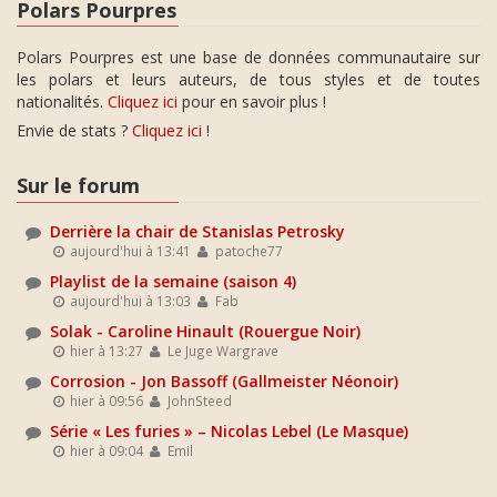
Polars Pourpres
Polars Pourpres est une base de données communautaire sur
les polars et leurs auteurs, de tous styles et de toutes
nationalités.
Cliquez ici
pour en savoir plus !
Envie de stats ?
Cliquez ici
!
Sur le forum
Derrière la chair de Stanislas Petrosky
aujourd'hui à 13:41
patoche77
Playlist de la semaine (saison 4)
aujourd'hui à 13:03
Fab
Solak - Caroline Hinault (Rouergue Noir)
hier à 13:27
Le Juge Wargrave
Corrosion - Jon Bassoff (Gallmeister Néonoir)
hier à 09:56
JohnSteed
Série « Les furies » – Nicolas Lebel (Le Masque)
hier à 09:04
Emil