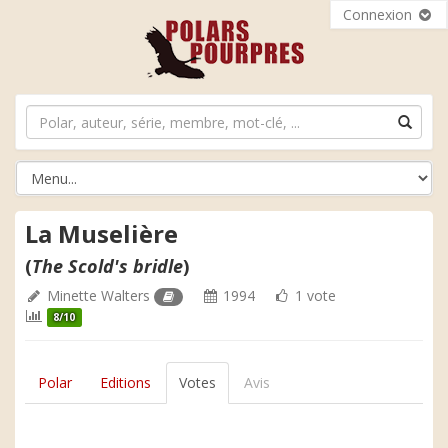
Connexion
La Muselière
(
The Scold's bridle
)
Minette Walters
1994
1 vote
8/10
Polar
Editions
Votes
Avis