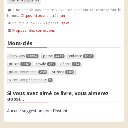
Roman à suspense
Il ne semble pas encore y avoir de sujet sur cet ouvrage sur le
forum...
Cliquez ici pour en créer un !
Soumis le 29/08/2021 par
LeJugeW
Proposer des corrections
Mots-clés
Etats-Unis
13664
passé
4437
enfance
1826
prison
1167
cavale
489
désert
274
polar sentimental
239
Arizona
140
surveillant pénitentiaire
5
Si vous avez aimé ce livre, vous aimerez
aussi...
Aucune suggestion pour l'instant.