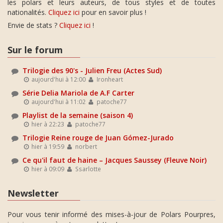
les polars et leurs auteurs, de tous styles et de toutes
nationalités.
Cliquez ici
pour en savoir plus !
Envie de stats ?
Cliquez ici
!
Sur le forum
Trilogie des 90's - Julien Freu (Actes Sud)
aujourd'hui à 12:00
Ironheart
Série Delia Mariola de A.F Carter
aujourd'hui à 11:02
patoche77
Playlist de la semaine (saison 4)
hier à 22:23
patoche77
Trilogie Reine rouge de Juan Gómez-Jurado
hier à 19:59
norbert
Ce qu'il faut de haine – Jacques Saussey (Fleuve Noir)
hier à 09:09
Ssarlotte
Newsletter
Pour vous tenir informé des mises-à-jour de Polars Pourpres,