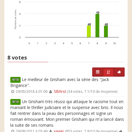
6
Nombre de votes
4
4
4
2
2
2
2
2
0
0
1
2
3
4
5
6
7
8
9
10
8 votes
Le meilleur de Grisham avec la série des "Jack
9/10
Brigance".
29/05/2018 à 01:06
Slbfirst
(34 votes, 7.1/10 de moyenne)
Un Grisham très réussi qui attaque le racisme tout en
9/10
maniant le thriller judiciaire et le suspense avec brio. Il nous
fait rentrer dans la peau des personnages et signe un
roman émouvant. Mon premier Grisham qui m'a lancé dans
la suite de ses romans.
29/08/2011 à 03:49
xavier
(853 votes, 7.8/10 de moyenne)