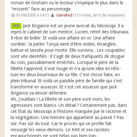
roman de Grisham ou le lecteur s'implique le plus dans le
"ressenti" face au personnage.
01/06/2006 à 14:15
claireRed
(173 votes, 8/10 de moyenne)
Jack Brigance est un jeune avocat du Mississipi. Il a
7/10
repris le cabinet de son mentor, Lucien, retiré des tribunaux.
Il rêve de briller. Et voilà une affaire en or. Une affaire
sordide : la petite Tonya vient d'être violée, étranglée,
battue et laissée pour morte. Elle survivra... Les coupables
sont vite identifiés : il s'agit de deux trafiquants de drogue
du coin, passablement éméchés. Lorsque le père de la
fillette l'apprend, il voit rouge et n'a qu'une idée en tête :
tuer les deux bourreaux de sa fille. C'est chose faite, en
plein tribunal. Et voilà un paisible père de famille qui s'est
transformé en assassin. Et c'est cet assassin que Jack
Brigance va devoir défendre.
Ah, j'oubliais ! La fillette et son père sont noirs, les
agresseurs sont blancs. Un détail ? Certainement pas, dans
cet Etat du Mississipi à l'histoire marquée par le racisme et
la ségrégation. Une histoire qui appartient au passé ? Pas
sûr. Pas sûr du tout. Car le procès qui se profile fait
ressurgir les vieux démons. Le KKK et ses racistes
encapuchonnés ne sont hélas pas bien loin...