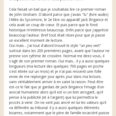
Cela faisait un bail que je souhaitais lire ce premier roman
de John Grisham. D'abord parce que j'avais "lu" (livre audio)
l'Allée du Sycomore, le 2e titre où apparaît Jack Brigance et
cela avait un coup de cœur. Et puis parce que le fond
historique m'intéresse beaucoup. Enfin parce que j'apprécie
beaucoup l'auteur. Bref tout était réuni pour que je passe
un excellent moment de lecture.
Oui mais... j'ai tout d'abord trouvé le style "un peu vert"
surtout dans les 200 premières pages, avant que l'auteur ne
prenne son rythme de croisière. Normal me direz-vous, il
s'agit de son premier roman. Oui mais... il y a aussi quelques
longueurs (ma lecture des quelques 700 pages en poche
s'est étirée sur un mois) et je n'ai pas ressenti une folle
envie de me replonger jour après jour dans ma lecture,
sans véritablement arriver à en saisir la raison. Peut-être
est-ce le fait que je gardais de Jack Brigance l'image d'un
avocat humaniste alors qu'il est ici un brin arrogant, qu'il
pense à la publicité (et à l'argent) que lui permettra le
procès à venir. On ne sent pas ancré en lui les valeurs qu'il
va défendre au tribunal. Il y a aussi quelques éléments
bizarres, notamment que le père de famille incarcéré puisse