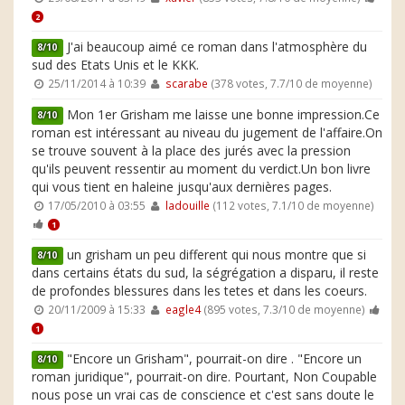
2
J'ai beaucoup aimé ce roman dans l'atmosphère du
8/10
sud des Etats Unis et le KKK.
25/11/2014 à 10:39
scarabe
(378 votes, 7.7/10 de moyenne)
Mon 1er Grisham me laisse une bonne impression.Ce
8/10
roman est intéressant au niveau du jugement de l'affaire.On
se trouve souvent à la place des jurés avec la pression
qu'ils peuvent ressentir au moment du verdict.Un bon livre
qui vous tient en haleine jusqu'aux dernières pages.
17/05/2010 à 03:55
ladouille
(112 votes, 7.1/10 de moyenne)
1
un grisham un peu different qui nous montre que si
8/10
dans certains états du sud, la ségrégation a disparu, il reste
de profondes blessures dans les tetes et dans les coeurs.
20/11/2009 à 15:33
eagle4
(895 votes, 7.3/10 de moyenne)
1
"Encore un Grisham", pourrait-on dire . "Encore un
8/10
roman juridique", pourrait-on dire. Pourtant, Non Coupable
nous pose un vrai cas de conscience et c'est sans doute le