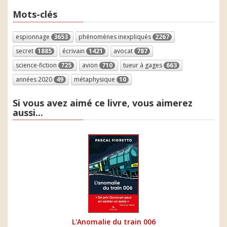
Mots-clés
espionnage
3653
phénomènes inexpliqués
2267
secret
1885
écrivain
1421
avocat
787
science-fiction
725
avion
710
tueur à gages
663
années 2020
49
métaphysique
10
Si vous avez aimé ce livre, vous aimerez
aussi...
L'Anomalie du train 006