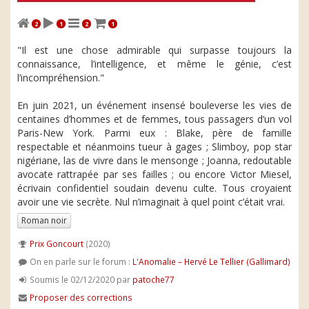
2
1
2
1
"Il est une chose admirable qui surpasse toujours la
connaissance, l’intelligence, et même le génie, c’est
l’incompréhension."
En juin 2021, un événement insensé bouleverse les vies de
centaines d’hommes et de femmes, tous passagers d’un vol
Paris-New York. Parmi eux : Blake, père de famille
respectable et néanmoins tueur à gages ; Slimboy, pop star
nigériane, las de vivre dans le mensonge ; Joanna, redoutable
avocate rattrapée par ses failles ; ou encore Victor Miesel,
écrivain confidentiel soudain devenu culte. Tous croyaient
avoir une vie secrète. Nul n’imaginait à quel point c’était vrai.
Roman noir
Prix Goncourt
(2020)
On en parle sur le forum :
L'Anomalie – Hervé Le Tellier (Gallimard)
Soumis le 02/12/2020 par
patoche77
Proposer des corrections