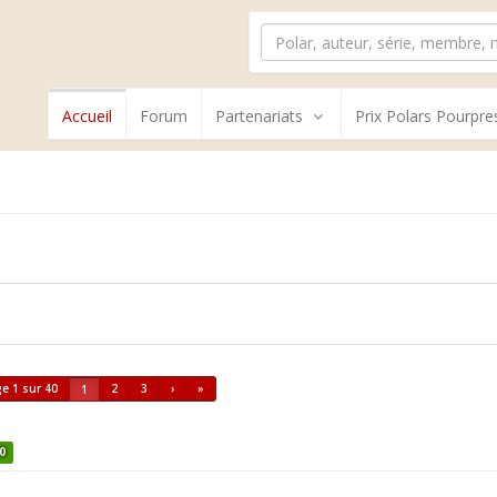
Accueil
Forum
Partenariats
Prix Polars Pourpre
e 1 sur 40
2
3
›
»
1
10