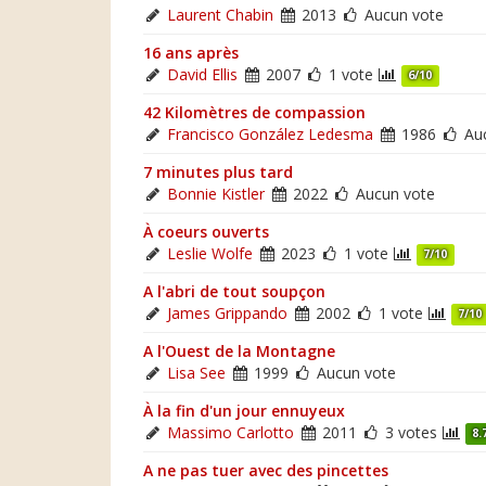
Laurent Chabin
2013
Aucun vote
16 ans après
David Ellis
2007
1 vote
6/10
42 Kilomètres de compassion
Francisco González Ledesma
1986
Auc
7 minutes plus tard
Bonnie Kistler
2022
Aucun vote
À coeurs ouverts
Leslie Wolfe
2023
1 vote
7/10
A l'abri de tout soupçon
James Grippando
2002
1 vote
7/10
A l'Ouest de la Montagne
Lisa See
1999
Aucun vote
À la fin d'un jour ennuyeux
Massimo Carlotto
2011
3 votes
8.
A ne pas tuer avec des pincettes