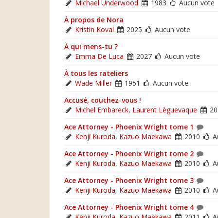
Michael Underwood
1983
Aucun vote
À propos de Nora
Kristin Koval
2025
Aucun vote
À qui mens-tu ?
Emma De Luca
2027
Aucun vote
À tous les rateliers
Wade Miller
1951
Aucun vote
Accusé, couchez-vous !
Michel Embareck
,
Laurent Lèguevaque
20
Ace Attorney - Phoenix Wright tome 1
Kenji Kuroda
,
Kazuo Maekawa
2010
A
Ace Attorney - Phoenix Wright tome 2
Kenji Kuroda
,
Kazuo Maekawa
2010
A
Ace Attorney - Phoenix Wright tome 3
Kenji Kuroda
,
Kazuo Maekawa
2010
A
Ace Attorney - Phoenix Wright tome 4
Kenji Kuroda
,
Kazuo Maekawa
2011
A