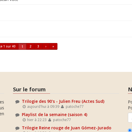
e 1 sur 40
2
3
›
»
1
Sur le forum
N
Trilogie des 90's - Julien Freu (Actes Sud)
es
P
aujourd'hui à 09:39
patoche77
ous
Po
en
Playlist de la semaine (saison 4)
hier à 22:23
patoche77
Trilogie Reine rouge de Juan Gómez-Jurado