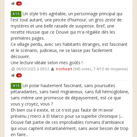
10
Un style très agréable, un personnage principal qui
8/10
l'est tout autant, une pincée d'humour, un gros zeste de
mystères et une belle rasade de suspense. Bref, une
recette réussie que ce Douve qui m'a régalée dès les
premières pages.
Ce village perdu, avec ses habitants étranges, est fascinant
et le scénario, judicieux, ne se laisse pas facilement
découvrir.
Une lecture idéale selon mes goûts !
08/03/2025 à 09:52
Ironheart
(945 votes, 7.4/10 de moyenne)
10
Un polar hautement fascinant, sans poursuites
9/10
pétaradantes, sans twist migraineux, sans full hémoglobine,
sans même une promesse de dépaysement, est-ce que
vous y croyez, vous ?
Eh bien oui il existe, et ce n'est pas faute de m'avoir
prévenu ( merci à El Marco pour sa superbe chronique )...
Douve fait partie de ces improbables romans d'ambiance
qui vous captent instantanément, sans avoir besoin de trop
en faire...