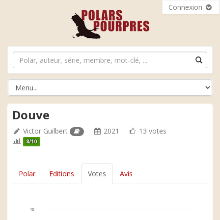
Connexion
Douve
Victor Guilbert
2021
13 votes
8/10
Polar
Editions
Votes
Avis
10