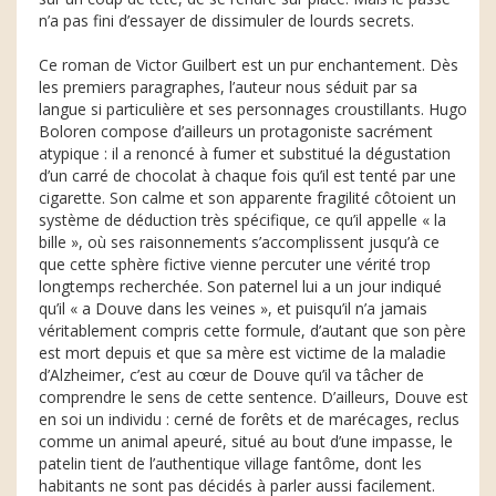
n’a pas fini d’essayer de dissimuler de lourds secrets.
Ce roman de Victor Guilbert est un pur enchantement. Dès
les premiers paragraphes, l’auteur nous séduit par sa
langue si particulière et ses personnages croustillants. Hugo
Boloren compose d’ailleurs un protagoniste sacrément
atypique : il a renoncé à fumer et substitué la dégustation
d’un carré de chocolat à chaque fois qu’il est tenté par une
cigarette. Son calme et son apparente fragilité côtoient un
système de déduction très spécifique, ce qu’il appelle « la
bille », où ses raisonnements s’accomplissent jusqu’à ce
que cette sphère fictive vienne percuter une vérité trop
longtemps recherchée. Son paternel lui a un jour indiqué
qu’il « a Douve dans les veines », et puisqu’il n’a jamais
véritablement compris cette formule, d’autant que son père
est mort depuis et que sa mère est victime de la maladie
d’Alzheimer, c’est au cœur de Douve qu’il va tâcher de
comprendre le sens de cette sentence. D’ailleurs, Douve est
en soi un individu : cerné de forêts et de marécages, reclus
comme un animal apeuré, situé au bout d’une impasse, le
patelin tient de l’authentique village fantôme, dont les
habitants ne sont pas décidés à parler aussi facilement.