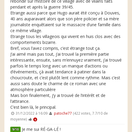
rebondir sur l’histoire de ce village avec de vilains faits
pendant et après la guerre 39/45.
Etrange aussi parce que Hugo aurait été conçu à Douves,
40 ans auparavant alors que son père policier et sa mère
journaliste enquêtaient sur le massacre d’une famille dans
ce même village.
Etrange tous les villageois qui vivent en huis clos avec des
comportements bizarre.
Bref, vous l’avez compris, c’est étrange tout ça.
J’ai aimé mais pas tout, j’ai trouvé la première partie
intéressante, ensuite, sans m’ennuyez vraiment, j’ai trouvé
parfois le temps long avec un manque d’actions ou
d’événements, çà avait tendance à patiner dans la
choucroute, et c’est plutôt lent comme rythme. Mais c’est
aussi sans doute le charme de ce roman avec une
atmosphère particulière
Mais bon finalement, j’y ai trouvé de l’intérêt et de
l’attirance.
C’est bien là, le principal.
31/12/2022 à 16:09
patoche77
(422 votes, 7.7/10 de
moyenne)
6
Je me sui RÉ-GA-LÉ !
9/10