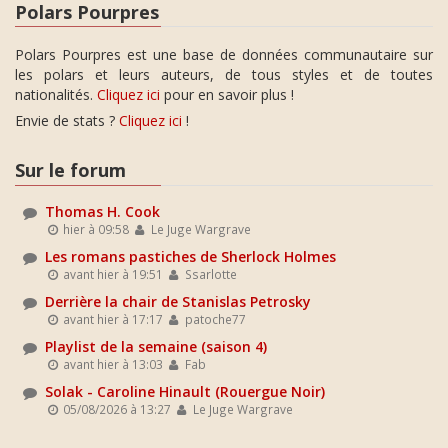
Polars Pourpres
Polars Pourpres est une base de données communautaire sur
les polars et leurs auteurs, de tous styles et de toutes
nationalités.
Cliquez ici
pour en savoir plus !
Envie de stats ?
Cliquez ici
!
Sur le forum
Thomas H. Cook
hier à 09:58
Le Juge Wargrave
Les romans pastiches de Sherlock Holmes
avant hier à 19:51
Ssarlotte
Derrière la chair de Stanislas Petrosky
avant hier à 17:17
patoche77
Playlist de la semaine (saison 4)
avant hier à 13:03
Fab
Solak - Caroline Hinault (Rouergue Noir)
05/08/2026 à 13:27
Le Juge Wargrave