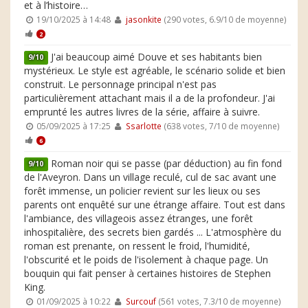
et à l’histoire…
19/10/2025 à 14:48
jasonkite
(290 votes, 6.9/10 de moyenne)
2
J'ai beaucoup aimé Douve et ses habitants bien
9/10
mystérieux. Le style est agréable, le scénario solide et bien
construit. Le personnage principal n'est pas
particulièrement attachant mais il a de la profondeur. J'ai
emprunté les autres livres de la série, affaire à suivre.
05/09/2025 à 17:25
Ssarlotte
(638 votes, 7/10 de moyenne)
6
Roman noir qui se passe (par déduction) au fin fond
9/10
de l'Aveyron. Dans un village reculé, cul de sac avant une
forêt immense, un policier revient sur les lieux ou ses
parents ont enquêté sur une étrange affaire. Tout est dans
l'ambiance, des villageois assez étranges, une forêt
inhospitalière, des secrets bien gardés ... L'atmosphère du
roman est prenante, on ressent le froid, l'humidité,
l'obscurité et le poids de l'isolement à chaque page. Un
bouquin qui fait penser à certaines histoires de Stephen
King.
01/09/2025 à 10:22
Surcouf
(561 votes, 7.3/10 de moyenne)