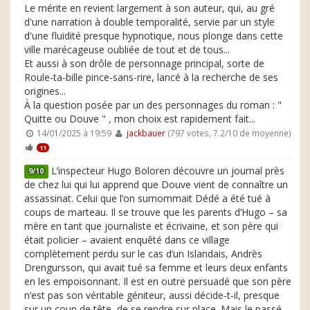
Le mérite en revient largement à son auteur, qui, au gré
d'une narration à double temporalité, servie par un style
d'une fluidité presque hypnotique, nous plonge dans cette
ville marécageuse oubliée de tout et de tous...
Et aussi à son drôle de personnage principal, sorte de
Roule-ta-bille pince-sans-rire, lancé à la recherche de ses
origines...
À la question posée par un des personnages du roman : "
Quitte ou Douve " , mon choix est rapidement fait...
14/01/2025 à 19:59
jackbauer
(797 votes, 7.2/10 de moyenne)
11
L’inspecteur Hugo Boloren découvre un journal près
9/10
de chez lui qui lui apprend que Douve vient de connaître un
assassinat. Celui que l’on surnommait Dédé a été tué à
coups de marteau. Il se trouve que les parents d’Hugo – sa
mère en tant que journaliste et écrivaine, et son père qui
était policier – avaient enquêté dans ce village
complètement perdu sur le cas d’un Islandais, Andrès
Drengursson, qui avait tué sa femme et leurs deux enfants
en les empoisonnant. Il est en outre persuadé que son père
n’est pas son véritable géniteur, aussi décide-t-il, presque
sur un coup de tête, de se rendre sur place. Mais le passé