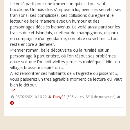
Le voilà parti pour une immersion qui est tout sauf
bucolique. Un huis clos s’impose à lui, avec ses secrets, ses
trahisons, ses complicités, ses collusions qui égarent le
lecteur de belle manière avec un humour et des
personnages décalés bienvenus. Le voilà aussi parti sur les
traces de cet Islandais, cueilleur de champignons, disparu
en compagnie d’un gendarme, complice ou victime … tout
reste encore à démêler.
Premier roman, belle découverte ou la ruralité est un
personnage à part entière, où l’on résout ses problèmes
entre soi, que l’on soit vieilles jumelles maléfiques, idiot du
village, brasseur inspiré ou …
Allez rencontrer ces habitants de « l’aigrette du pissenlit »,
vous passerez un très agréable moment de lecture qui vaut
bien le détour.
08/02/2021 à 10:22
Dany33
(535 votes, 8/10 de moyenne)
8