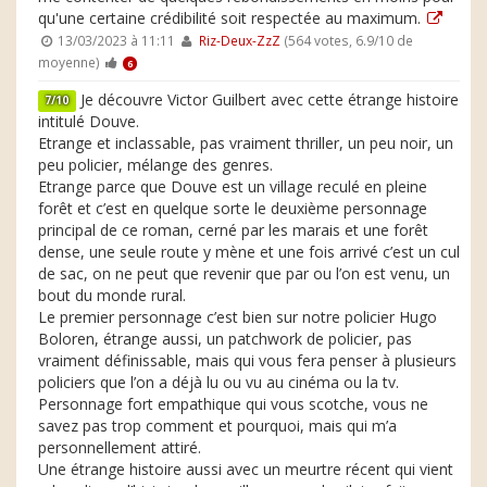
qu'une certaine crédibilité soit respectée au maximum.
13/03/2023 à 11:11
Riz-Deux-ZzZ
(564 votes, 6.9/10 de
moyenne)
6
Je découvre Victor Guilbert avec cette étrange histoire
7/10
intitulé Douve.
Etrange et inclassable, pas vraiment thriller, un peu noir, un
peu policier, mélange des genres.
Etrange parce que Douve est un village reculé en pleine
forêt et c’est en quelque sorte le deuxième personnage
principal de ce roman, cerné par les marais et une forêt
dense, une seule route y mène et une fois arrivé c’est un cul
de sac, on ne peut que revenir que par ou l’on est venu, un
bout du monde rural.
Le premier personnage c’est bien sur notre policier Hugo
Boloren, étrange aussi, un patchwork de policier, pas
vraiment définissable, mais qui vous fera penser à plusieurs
policiers que l’on a déjà lu ou vu au cinéma ou la tv.
Personnage fort empathique qui vous scotche, vous ne
savez pas trop comment et pourquoi, mais qui m’a
personnellement attiré.
Une étrange histoire aussi avec un meurtre récent qui vient