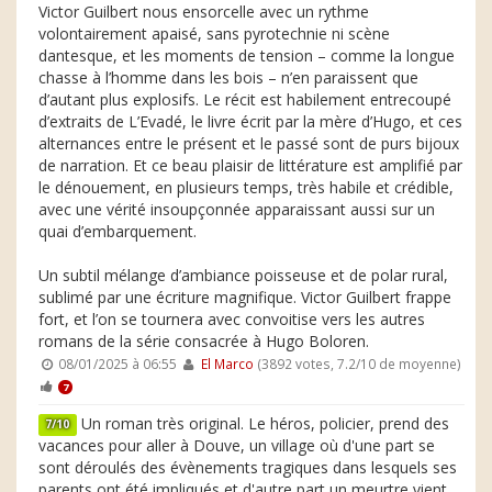
Victor Guilbert nous ensorcelle avec un rythme
volontairement apaisé, sans pyrotechnie ni scène
dantesque, et les moments de tension – comme la longue
chasse à l’homme dans les bois – n’en paraissent que
d’autant plus explosifs. Le récit est habilement entrecoupé
d’extraits de L’Evadé, le livre écrit par la mère d’Hugo, et ces
alternances entre le présent et le passé sont de purs bijoux
de narration. Et ce beau plaisir de littérature est amplifié par
le dénouement, en plusieurs temps, très habile et crédible,
avec une vérité insoupçonnée apparaissant aussi sur un
quai d’embarquement.
Un subtil mélange d’ambiance poisseuse et de polar rural,
sublimé par une écriture magnifique. Victor Guilbert frappe
fort, et l’on se tournera avec convoitise vers les autres
romans de la série consacrée à Hugo Boloren.
08/01/2025 à 06:55
El Marco
(3892 votes, 7.2/10 de moyenne)
7
Un roman très original. Le héros, policier, prend des
7/10
vacances pour aller à Douve, un village où d'une part se
sont déroulés des évènements tragiques dans lesquels ses
parents ont été impliqués et d'autre part un meurtre vient