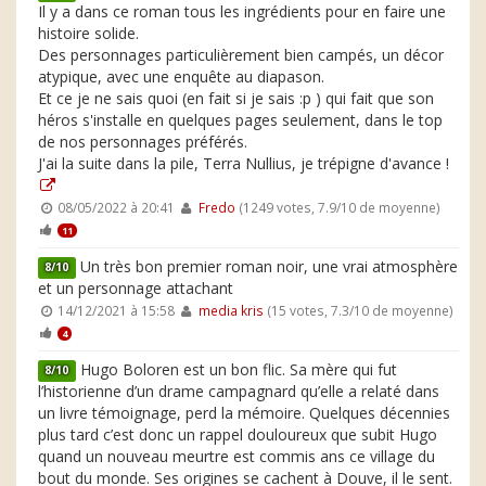
Il y a dans ce roman tous les ingrédients pour en faire une
histoire solide.
Des personnages particulièrement bien campés, un décor
atypique, avec une enquête au diapason.
Et ce je ne sais quoi (en fait si je sais :p ) qui fait que son
héros s'installe en quelques pages seulement, dans le top
de nos personnages préférés.
J'ai la suite dans la pile, Terra Nullius, je trépigne d'avance !
08/05/2022 à 20:41
Fredo
(1249 votes, 7.9/10 de moyenne)
11
Un très bon premier roman noir, une vrai atmosphère
8/10
et un personnage attachant
14/12/2021 à 15:58
media kris
(15 votes, 7.3/10 de moyenne)
4
Hugo Boloren est un bon flic. Sa mère qui fut
8/10
l’historienne d’un drame campagnard qu’elle a relaté dans
un livre témoignage, perd la mémoire. Quelques décennies
plus tard c’est donc un rappel douloureux que subit Hugo
quand un nouveau meurtre est commis ans ce village du
bout du monde. Ses origines se cachent à Douve, il le sent.