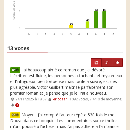
Nombre de votes
5
5
5
5
5
2
2
1
1
0
0
1
2
3
4
5
6
7
8
9
10
13 votes
J'ai beaucoup aimé ce roman que j'ai dévoré.
8/10
L'écriture est fluide, les personnes attachants et mystérieux
et l'intrigue,un peu tortueuse mais facile à suivre, est des
plus agréable. Victor Guilbert maîtrise parfaitement son
premier roman et je pense que je le lirai à nouveau.
24/11/2025 à 18:57
ericdesh
(1092 votes, 7.4/10 de moyenne)
6
Moyen ! J’ai compté l’auteur répète 538 fois le mot
5/10
Douve dans ce bouquin. Les commentaires sur ce thriller
m’ont poussé à l’acheter mais j’ai pas adhéré à l’ambiance