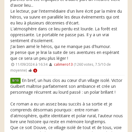
d'avoir lieu...
Le lecteur, par l'intermédiaire d'un livre écrit par la mère du
héros, va suivre en parallèle les deux évènements qui ont
eu lieu à plusieurs décennies d'écart.
L'atmosphère dans ce lieu perdu est lourde. La forêt est
oppressante. Le portable ne passe pas. Il y a un vrai
sentiment d'isolement.
J'ai bien aimé le héros, qui ne manque pas d'humour.
Je pense que je lirai la suite de ses aventures en espérant
que ce sera un peu plus léger !
11/09/2024 à 16:34
calimero13
(1260 votes, 7.5/10 de
moyenne)
5
En bref, un huis clos au cœur d'un village isolé. Victor
8/10
Guilbert maîtrise parfaitement son ambiance et crée un
personnage récurrent au lourd passé : un polar brillant !
Ce roman a eu un assez beau succès à sa sortie et je
comprends désormais pourquoi : entre roman
d'atmosphère, quête identitaire et polar rural, l'auteur nous
livre une histoire qui reste en mémoire longtemps.
Que ce soit Douve, ce village isolé de tout et de tous, voie