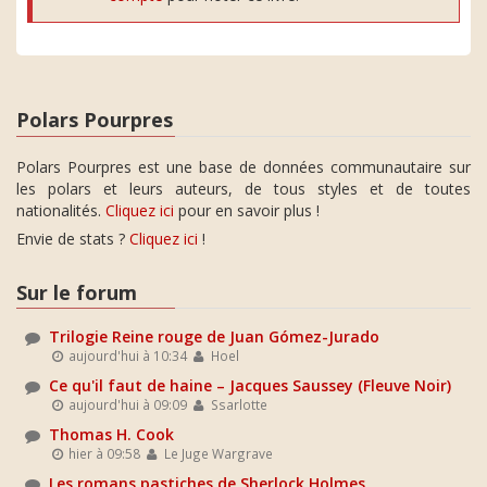
Polars Pourpres
Polars Pourpres est une base de données communautaire sur
les polars et leurs auteurs, de tous styles et de toutes
nationalités.
Cliquez ici
pour en savoir plus !
Envie de stats ?
Cliquez ici
!
Sur le forum
Trilogie Reine rouge de Juan Gómez-Jurado
aujourd'hui à 10:34
Hoel
Ce qu'il faut de haine – Jacques Saussey (Fleuve Noir)
aujourd'hui à 09:09
Ssarlotte
Thomas H. Cook
hier à 09:58
Le Juge Wargrave
Les romans pastiches de Sherlock Holmes