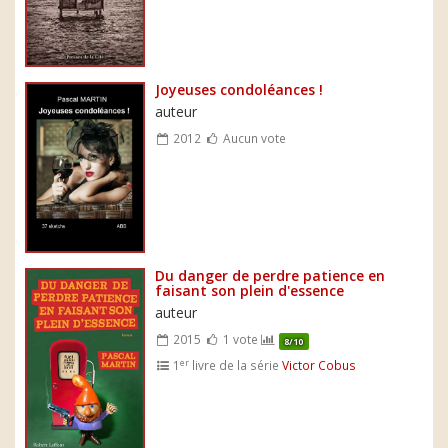
Joyeuses condoléances !
auteur
2012
Aucun vote
Du danger de perdre patience en
faisant son plein d'essence
auteur
2015
1 vote
8/10
er
1
livre de la série
Victor Cobus