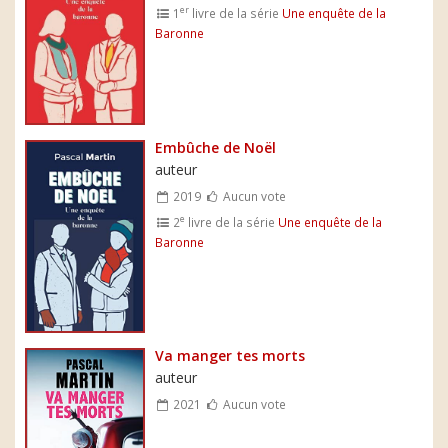
er
1
livre de la série
Une enquête de la
Baronne
Embûche de Noël
auteur
2019
Aucun vote
e
2
livre de la série
Une enquête de la
Baronne
Va manger tes morts
auteur
2021
Aucun vote