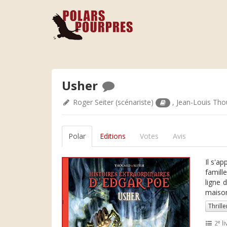
Usher
Roger Seiter
(scénariste)
,
Jean-Louis Tho
Polar
Editions
Votes
Avis
Il s'a
famill
ligne 
maison
Thrille
e
2
li