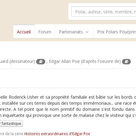
Accueil
Forum
Partenariats
Prix Polars Pourpre
uard
(dessinateur)
,
Edgar Allan Poe
(d'après l'oeuvre de)
ppelle Roderick Usher et sa propriété familiale est bâtie sur les bords 
e. installée sur ces terres depuis des temps immémoriaux... une race é
directe. A tel point que le nom primitif du domaine s'est fondu dans
 inquiétante qui provoque une sorte de malaise chez le visiteur qui s'
r fantastique
vre de la série
Histoires extraordinaires d'Edgar Poe