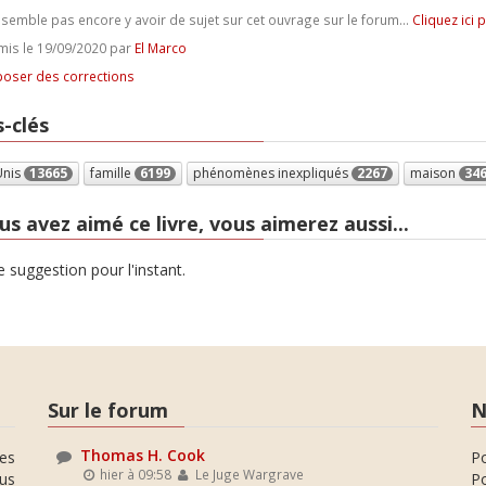
e semble pas encore y avoir de sujet sur cet ouvrage sur le forum...
Cliquez ici 
is le 19/09/2020 par
El Marco
oser des corrections
-clés
Unis
13665
famille
6199
phénomènes inexpliqués
2267
maison
34
us avez aimé ce livre, vous aimerez aussi...
 suggestion pour l'instant.
Sur le forum
N
Thomas H. Cook
es
P
hier à 09:58
Le Juge Wargrave
ous
Po