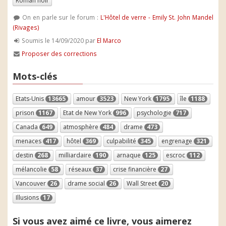
Roman noir
On en parle sur le forum :
L'Hôtel de verre - Emily St. John Mandel
(Rivages)
Soumis le 14/09/2020 par
El Marco
Proposer des corrections
Mots-clés
Etats-Unis
13665
amour
3523
New York
1795
île
1188
prison
1167
Etat de New York
996
psychologie
717
Canada
649
atmosphère
484
drame
473
menaces
417
hôtel
369
culpabilité
345
engrenage
321
destin
268
milliardaire
190
arnaque
125
escroc
112
mélancolie
58
réseaux
37
crise financière
27
Vancouver
26
drame social
26
Wall Street
20
Illusions
17
Si vous avez aimé ce livre, vous aimerez