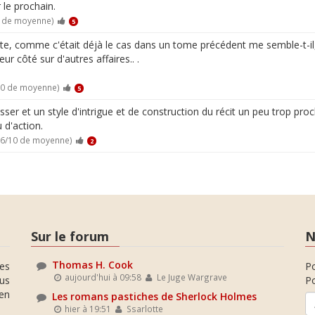
 le prochain.
0 de moyenne)
5
te, comme c'était déjà le cas dans un tome précédent me semble-t-il,
r côté sur d'autres affaires.. .
10 de moyenne)
5
er et un style d'intrigue et de construction du récit un peu trop proc
 d'action.
.6/10 de moyenne)
2
Sur le forum
N
Thomas H. Cook
es
P
aujourd'hui à 09:58
Le Juge Wargrave
ous
Po
en
Les romans pastiches de Sherlock Holmes
hier à 19:51
Ssarlotte