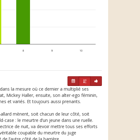
8
9
10
t dans la mesure où ce dernier a multiplié ses
, Mickey Haller, ensuite, son alter-ego féminin,
hes et variés. Et toujours aussi prenants.
allard mènent, soit chacun de leur côté, soit
case : le meurtre d’un jeune dans une ruelle.
ectrice de nuit, va devoir mettre tous ses efforts
 véritable coupable du meurtre du juge
de l’autre côté de la barrière.