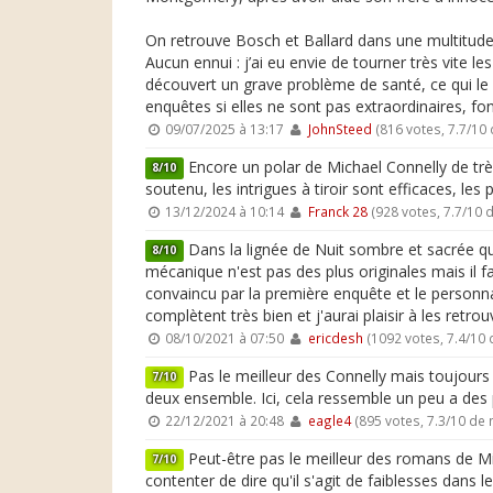
On retrouve Bosch et Ballard dans une multitude 
Aucun ennui : j’ai eu envie de tourner très vite l
découvert un grave problème de santé, ce qui le 
enquêtes si elles ne sont pas extraordinaires, fo
09/07/2025 à 13:17
JohnSteed
(816 votes, 7.7/10
Encore un polar de Michael Connelly de trè
8/10
soutenu, les intrigues à tiroir sont efficaces, 
13/12/2024 à 10:14
Franck 28
(928 votes, 7.7/10
Dans la lignée de Nuit sombre et sacrée qui
8/10
mécanique n'est pas des plus originales mais il 
convaincu par la première enquête et le personn
complètent très bien et j'aurai plaisir à les ret
08/10/2021 à 07:50
ericdesh
(1092 votes, 7.4/10
Pas le meilleur des Connelly mais toujours
7/10
deux ensemble. Ici, cela ressemble un peu a des
22/12/2021 à 20:48
eagle4
(895 votes, 7.3/10 de
Peut-être pas le meilleur des romans de Mich
7/10
contenter de dire qu'il s'agit de faiblesses dans