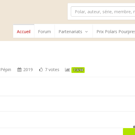
Accueil
Forum
Partenariats
Prix Polars Pourpre
 Pépin
2019
7 votes
7.3/10