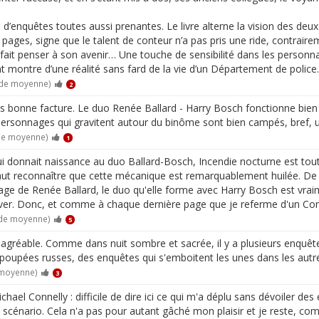
d’enquêtes toutes aussi prenantes. Le livre alterne la vision des deu
es pages, signe que le talent de conteur n’a pas pris une ride, contrai
fait penser à son avenir… Une touche de sensibilité dans les personn
nt montre d’une réalité sans fard de la vie d’un Département de police
 de moyenne)
2
s bonne facture. Le duo Renée Ballard - Harry Bosch fonctionne bien e
les personnages qui gravitent autour du binôme sont bien campés, bref,
 de moyenne)
1
 donnait naissance au duo Ballard-Bosch, Incendie nocturne est tout au
faut reconnaître que cette mécanique est remarquablement huilée. De p
age de Renée Ballard, le duo qu'elle forme avec Harry Bosch est vra
rouver. Donc, et comme à chaque dernière page que je referme d'un Con
 de moyenne)
5
 agréable. Comme dans nuit sombre et sacrée, il y a plusieurs enquêt
 poupées russes, des enquêtes qui s'emboitent les unes dans les autr
 moyenne)
3
ael Connelly : difficile de dire ici ce qui m'a déplu sans dévoiler des 
 le scénario. Cela n'a pas pour autant gâché mon plaisir et je reste, 