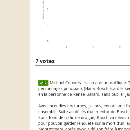
Nombre de votes
2
1
0
0
1
2
7 votes
Michael Connelly est un auteur prolifique. T
8/10
personnages principaux (Harry Bosch étant le seu
en la personne de Renée Ballard, sans oublier Jack
Avec Incendies nocturnes, j’ai pris, encore une f
ensemble. Suite au décès d’un mentor de Bosch, 
Sous fond de trafic de drogue, Bosch va devoir re
pour pouvoir garder l’enquête sur la mort d’un j
Montgomery, après avoir aidé son frère à innocent