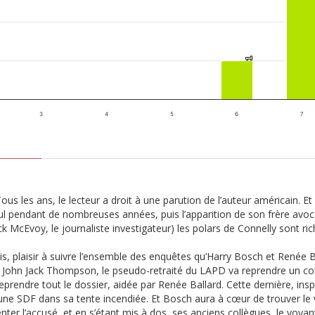
1
1
3
4
5
6
7
ous les ans, le lecteur a droit à une parution de l’auteur américain. E
l pendant de nombreuses années, puis l’apparition de son frère avocat
 McEvoy, le journaliste investigateur) les polars de Connelly sont ric
ois, plaisir à suivre l’ensemble des enquêtes qu’Harry Bosch et Renée B
John Jack Thompson, le pseudo-retraité du LAPD va reprendre un cold-
prendre tout le dossier, aidée par Renée Ballard. Cette dernière, insp
eune SDF dans sa tente incendiée. Et Bosch aura à cœur de trouver le
er l’accusé, et en s’étant mis à dos, ses anciens collègues, le voyant 