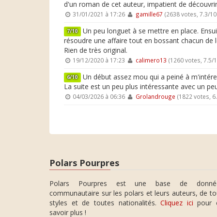
d'un roman de cet auteur, impatient de découvrir
31/01/2021 à 17:26
gamille67
(2638 votes, 7.3/1
Un peu longuet à se mettre en place. Ensui
7/10
résoudre une affaire tout en bossant chacun de leu
Rien de très original.
19/12/2020 à 17:23
calimero13
(1260 votes, 7.5/
Un début assez mou qui a peiné à m'intéress
6/10
La suite est un peu plus intéressante avec un peu
04/03/2026 à 06:36
Grolandrouge
(1822 votes, 6
Polars Pourpres
Polars Pourpres est une base de donné
communautaire sur les polars et leurs auteurs, de t
styles et de toutes nationalités.
Cliquez ici
pour 
savoir plus !