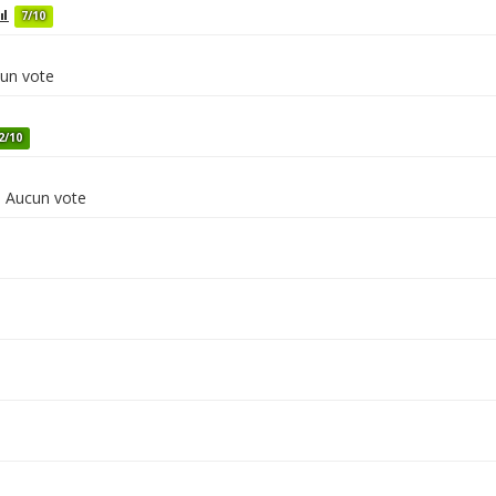
7/10
un vote
2/10
Aucun vote