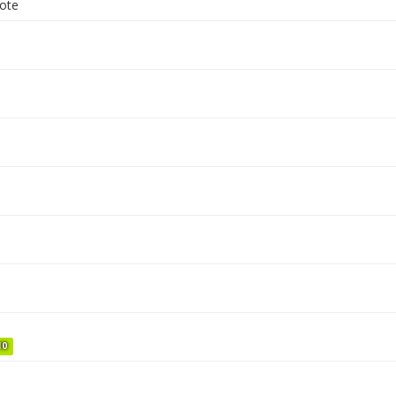
ote
10