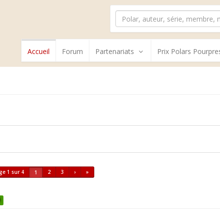
Accueil
Forum
Partenariats
Prix Polars Pourpre
ge 1 sur 4
2
3
›
»
1
0