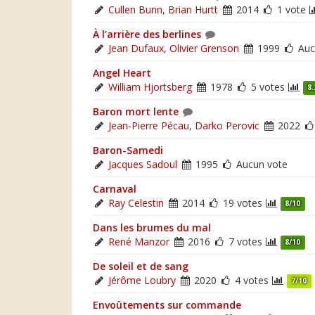
Cullen Bunn
,
Brian Hurtt
2014
1 vote
À l’arrière des berlines
Jean Dufaux
,
Olivier Grenson
1999
Auc
Angel Heart
William Hjortsberg
1978
5 votes
8.
Baron mort lente
Jean-Pierre Pécau
,
Darko Perovic
2022
Baron-Samedi
Jacques Sadoul
1995
Aucun vote
Carnaval
Ray Celestin
2014
19 votes
8/10
Dans les brumes du mal
René Manzor
2016
7 votes
8/10
De soleil et de sang
Jérôme Loubry
2020
4 votes
7/10
Envoûtements sur commande