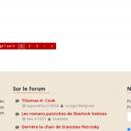
ge 1 sur 4
2
3
›
»
1
Sur le forum
N
Thomas H. Cook
es
P
aujourd'hui à 09:58
Le Juge Wargrave
ous
Po
en
Les romans pastiches de Sherlock Holmes
hier à 19:51
Ssarlotte
Derrière la chair de Stanislas Petrosky