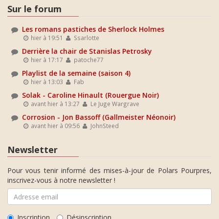
Sur le forum
Les romans pastiches de Sherlock Holmes
hier à 19:51
Ssarlotte
Derrière la chair de Stanislas Petrosky
hier à 17:17
patoche77
Playlist de la semaine (saison 4)
hier à 13:03
Fab
Solak - Caroline Hinault (Rouergue Noir)
avant hier à 13:27
Le Juge Wargrave
Corrosion - Jon Bassoff (Gallmeister Néonoir)
avant hier à 09:56
JohnSteed
Newsletter
Pour vous tenir informé des mises-à-jour de Polars Pourpres,
inscrivez-vous à notre newsletter !
Inscription
Désinscription