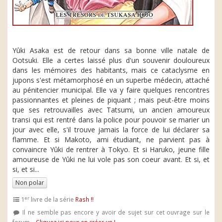
Yûki Asaka est de retour dans sa bonne ville natale de
Ootsuki. Elle a certes laissé plus d'un souvenir douloureux
dans les mémoires des habitants, mais ce cataclysme en
jupons s'est métamorphosé en un superbe médecin, attaché
au pénitencier municipal. Elle va y faire quelques rencontres
passionnantes et pleines de piquant ; mais peut-être moins
que ses retrouvailles avec Tatsumi, un ancien amoureux
transi qui est rentré dans la police pour pouvoir se marier un
jour avec elle, s'il trouve jamais la force de lui déclarer sa
flamme. Et si Makoto, ami étudiant, ne parvient pas à
convaincre Yûki de rentrer à Tokyo. Et si Haruko, jeune fille
amoureuse de Yûki ne lui vole pas son coeur avant. Et si, et
si, et si...
Non polar
er
1
livre de la série
Rash !!
Il ne semble pas encore y avoir de sujet sur cet ouvrage sur le