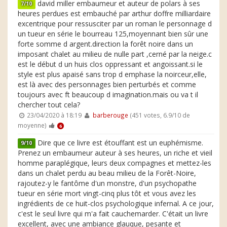
david miller embaumeur et auteur de polars à ses
7/10
heures perdues est embauché par arthur doffre milliardaire
excentrique pour ressusciter par un roman le personnage d
un tueur en série le bourreau 125,moyennant bien sûr une
forte somme d argent.direction la forêt noire dans un
imposant chalet au milieu de nulle part ,cerné par la neige.c
est le début d un huis clos oppressant et angoissant.si le
style est plus apaisé sans trop d emphase la noirceur,elle,
est là avec des personnages bien perturbés et comme
toujours avec ft beaucoup d imagination.mais ou va t il
chercher tout cela?
23/04/2020 à 18:19
barberouge
(451 votes, 6.9/10 de
moyenne)
6
Dire que ce livre est étouffant est un euphémisme.
9/10
Prenez un embaumeur auteur à ses heures, un riche et vieil
homme paraplégique, leurs deux compagnes et mettez-les
dans un chalet perdu au beau milieu de la Forêt-Noire,
rajoutez-y le fantôme d'un monstre, d'un psychopathe
tueur en série mort vingt-cinq plus tôt et vous avez les
ingrédients de ce huit-clos psychologique infernal. A ce jour,
c'est le seul livre qui m'a fait cauchemarder. C'était un livre
excellent, avec une ambiance glauque, pesante et