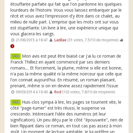
étouffante parfaite qui fait que l'on pardonne les quelques
lourdeurs de l'histoire. Vous vous laissez embarquer par le
récit et vous avez l'impression d'y être dans ce chalet, au
milieu de nulle part. L'emprise que les mots ont sur vous
est stupéfiante. Un livre à lire, une expérience unique qui
vous glacera les sangs.
21/06/2015 à 18:47
Ladilae
(31 votes, 7.5/10 de moyenne)
1
Mon avis est peut être biaisé car j'ai lu ce roman de
7/10
Franck Thilliez en ayant commencé par ses derniers
romans.... Et forcement, la plume, même si elle est bonne,
n'a pas la même qualité ni la même noirceur que celle que
l'on connait aujourd'hui. En résumé, un roman plaisant,
prenant, même si on en devine assez rapidement l'issue
09/03/2014 à 16:40
Rod
(102 votes, 7.8/10 de moyenne)
Huis-clos sympa à lire, les pages se tournent vite, le
7/10
côté "page-turner" est très réussi, le suspense va
crescendo. Intéressant l'idée des numéros (et leur
signification). Un peu déçu par le côté "épouvante", rien de
bien flippant dans ce roman, en tout cas pas assez à mon
goût. Un moment de lecture agréable. Je lui préfère un