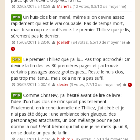
02/03/2012 à 10:58
Marie12
(12 votes, 8.3/10 de moyenne)
Un huis-clos bien mené, même si on devine assez
8/10
rapidement qui est le vrai coupable. Pas de temps mort,
mais beaucoup de souffrance. Le premier Thilliez que je lis,
sûrement pas le dernier.
15/08/2011 à 23:40
Joelleth
(84 votes, 6.5/10 de moyenne)
1
Le premier Thilliez que j'ai lu... Pas trop accroché ! On
5/10
devine la fin dès les 30 premières pages et j'ai trouvé
certains passages assez grotesques... Reste le huis clos,
pas trop mal tenu... mais cela ne m'a pas suffi.
03/07/2011 à 00:16
dexter
(3 votes, 7.7/10 de moyenne)
1
Comme ChrisNw, j'ai hésité avant de lire ce livre :
8/10
l'idée d'un huis clos ne m'inspirait pas tellement.
Finalement, en inconditionnelle de Thilliez, j'ai cédé et je
n'ai pas été déçue : une ambiance bien glauque, des
personnages attachants, un bon mélange pour ne pas
dormir la nuit ! Petit bémol qui fait que je ne mets qu'un 8,
on se doute un peu de la fin...
23/05/2011 à 21:34
bipbip12
(45 votes, 7.7/10 de moyenne)