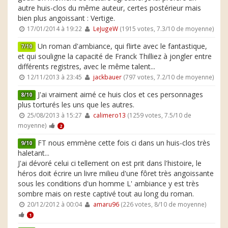
autre huis-clos du même auteur, certes postérieur mais
bien plus angoissant : Vertige.
17/01/2014 à 19:22
LeJugeW
(1915 votes, 7.3/10 de moyenne)
Un roman d'ambiance, qui flirte avec le fantastique,
7/10
et qui souligne la capacité de Franck Thilliez à jongler entre
différents registres, avec le même talent...
12/11/2013 à 23:45
jackbauer
(797 votes, 7.2/10 de moyenne)
J'ai vraiment aimé ce huis clos et ces personnages
8/10
plus torturés les uns que les autres.
25/08/2013 à 15:27
calimero13
(1259 votes, 7.5/10 de
moyenne)
2
FT nous emmène cette fois ci dans un huis-clos très
9/10
haletant...
J'ai dévoré celui ci tellement on est prit dans l'histoire, le
héros doit écrire un livre milieu d'une fôret très angoissante
sous les conditions d'un homme L' ambiance y est très
sombre mais on reste captivé tout au long du roman.
20/12/2012 à 00:04
amaru96
(226 votes, 8/10 de moyenne)
1