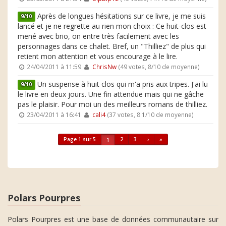
Après de longues hésitations sur ce livre, je me suis
9/10
lancé et je ne regrette au rien mon choix : Ce huit-clos est
mené avec brio, on entre très facilement avec les
personnages dans ce chalet. Bref, un "Thilliez" de plus qui
retient mon attention et vous encourage à le lire.
24/04/2011 à 11:59
ChrisNw
(49 votes, 8/10 de moyenne)
Un suspense à huit clos qui m'a pris aux tripes. J'ai lu
9/10
le livre en deux jours. Une fin attendue mais qui ne gâche
pas le plaisir. Pour moi un des meilleurs romans de thilliez.
23/04/2011 à 16:41
cali4
(37 votes, 8.1/10 de moyenne)
Page 1 sur 5
2
3
›
»
1
Polars Pourpres
Polars Pourpres est une base de données communautaire sur