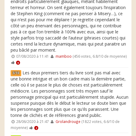
endroits particulièrement glauques, mêlant habilement
terreur et horreur. On sent également toujours l’inspiration
de Stephen King (comment ne pas penser à Misery…), ce
qui n’est pas pour me déplaire ! Je regrette cependant le
côté un peu énervant des personnages, qui ne contribue
pas à ce que l’on tremble à 100% avec eux, ainsi que le
style parfois trop saccadé de l’auteur (phrases courtes) qui
certes rend la lecture dynamique, mais qui peut paraitre un
peu bâclé par moment.
07/08/2020 à 11:41
mamboo
(456 votes, 6.8/10 de moyenne)
6
Les deux premiers tiers du livre sont pas mal avec
3/10
une bonne intrigue et un bon cadre mais la dernière partie,
celle où il se passe le plus de choses est particulièrement
médiocre. Les personnages sont très moyen sauf le
personnage principal qui est particulièrement stupide. Aucun
suspense puisque dès le début le lecteur se doute bien que
les personnages sont plus que ce qu'ils paraissent. Une
tonne de clichés et de références grand public.
28/06/2020 à 21:47
Grolandrouge
(1822 votes, 6.6/10 de
moyenne)
2