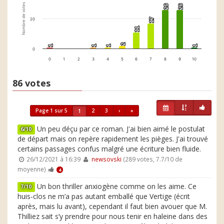
Nombre de votes
26
26
26
26
20
17
17
11
11
2
2
1
1
1
1
1
1
1
1
0
0
1
2
3
4
5
6
7
8
9
10
86 votes
Page 1 sur 5
2
3
›
»
1
Un peu déçu par ce roman. J'ai bien aimé le postulat
6/10
de départ mais on repère rapidement les pièges. J'ai trouvé
certains passages confus malgré une écriture bien fluide.
26/12/2021 à 16:39
newsovski
(289 votes, 7.7/10 de
moyenne)
4
Un bon thriller anxiogène comme on les aime. Ce
7/10
huis-clos ne m’a pas autant emballé que Vertige (écrit
après, mais lu avant), cependant il faut bien avouer que M.
Thilliez sait s’y prendre pour nous tenir en haleine dans des