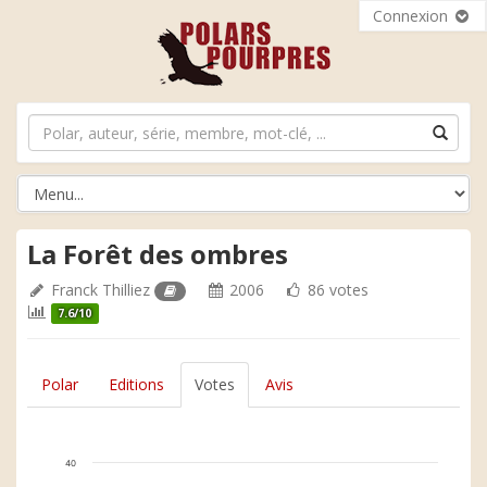
Connexion
La Forêt des ombres
Franck Thilliez
2006
86 votes
7.6/10
Polar
Editions
Votes
Avis
40