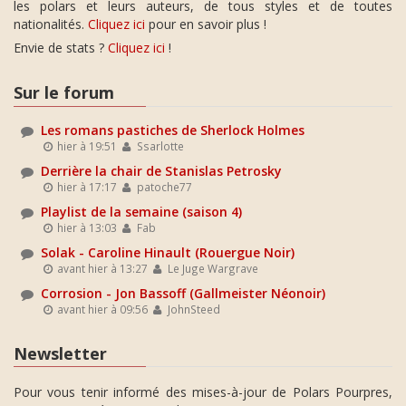
les polars et leurs auteurs, de tous styles et de toutes
nationalités.
Cliquez ici
pour en savoir plus !
Envie de stats ?
Cliquez ici
!
Sur le forum
Les romans pastiches de Sherlock Holmes
hier à 19:51
Ssarlotte
Derrière la chair de Stanislas Petrosky
hier à 17:17
patoche77
Playlist de la semaine (saison 4)
hier à 13:03
Fab
Solak - Caroline Hinault (Rouergue Noir)
avant hier à 13:27
Le Juge Wargrave
Corrosion - Jon Bassoff (Gallmeister Néonoir)
avant hier à 09:56
JohnSteed
Newsletter
Pour vous tenir informé des mises-à-jour de Polars Pourpres,