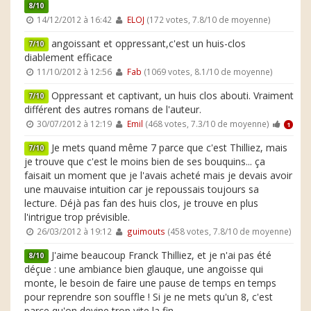
8/10
14/12/2012 à 16:42
ELOJ
(172 votes, 7.8/10 de moyenne)
angoissant et oppressant,c'est un huis-clos
7/10
diablement efficace
11/10/2012 à 12:56
Fab
(1069 votes, 8.1/10 de moyenne)
Oppressant et captivant, un huis clos abouti. Vraiment
7/10
différent des autres romans de l'auteur.
30/07/2012 à 12:19
Emil
(468 votes, 7.3/10 de moyenne)
1
Je mets quand même 7 parce que c'est Thilliez, mais
7/10
je trouve que c'est le moins bien de ses bouquins... ça
faisait un moment que je l'avais acheté mais je devais avoir
une mauvaise intuition car je repoussais toujours sa
lecture. Déjà pas fan des huis clos, je trouve en plus
l'intrigue trop prévisible.
26/03/2012 à 19:12
guimouts
(458 votes, 7.8/10 de moyenne)
J'aime beaucoup Franck Thilliez, et je n'ai pas été
8/10
déçue : une ambiance bien glauque, une angoisse qui
monte, le besoin de faire une pause de temps en temps
pour reprendre son souffle ! Si je ne mets qu'un 8, c'est
parce qu'on devine trop vite la fin...