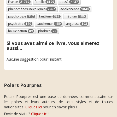
France
21769
famille
6199
passé
4437
phénomènes inexpliqués
2267
adolescence
1848
psychologie
717
fantôme
397
médium
180
psychiatre
170
cauchemar
159
angoisse
103
hallucination
89
phobies
22
Si vous avez aimé ce livre, vous aimerez
aussi...
Aucune suggestion pour l'instant.
Polars Pourpres
Polars Pourpres est une base de données communautaire sur
les polars et leurs auteurs, de tous styles et de toutes
nationalités.
Cliquez ici
pour en savoir plus !
Envie de stats ?
Cliquez ici
!