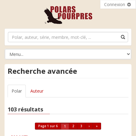
Connexion
Recherche avancée
Polar
Auteur
103 résultats
Page 1 sur 6
2
3
›
»
1