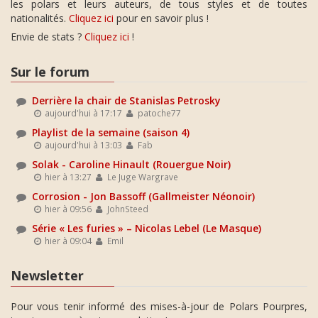
les polars et leurs auteurs, de tous styles et de toutes
nationalités.
Cliquez ici
pour en savoir plus !
Envie de stats ?
Cliquez ici
!
Sur le forum
Derrière la chair de Stanislas Petrosky
aujourd'hui à 17:17
patoche77
Playlist de la semaine (saison 4)
aujourd'hui à 13:03
Fab
Solak - Caroline Hinault (Rouergue Noir)
hier à 13:27
Le Juge Wargrave
Corrosion - Jon Bassoff (Gallmeister Néonoir)
hier à 09:56
JohnSteed
Série « Les furies » – Nicolas Lebel (Le Masque)
hier à 09:04
Emil
Newsletter
Pour vous tenir informé des mises-à-jour de Polars Pourpres,