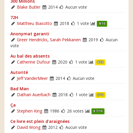
300 Millions
Blake Butler
2014
Aucun vote
72H
Matthieu Biasotto
2018
1 vote
9/10
Anonymat garanti
Greer Hendricks
,
Sarah Pekkanen
2019
Aucun
vote
Au bal des absents
Catherine Dufour
2020
1 vote
4/10
Autorité
Jeff VanderMeer
2014
Aucun vote
Bad Man
Dathan Auerbach
2018
1 vote
5/10
Ça
Stephen King
1986
26 votes
8.7/10
Ce livre est plein d'araignées
David Wong
2012
Aucun vote