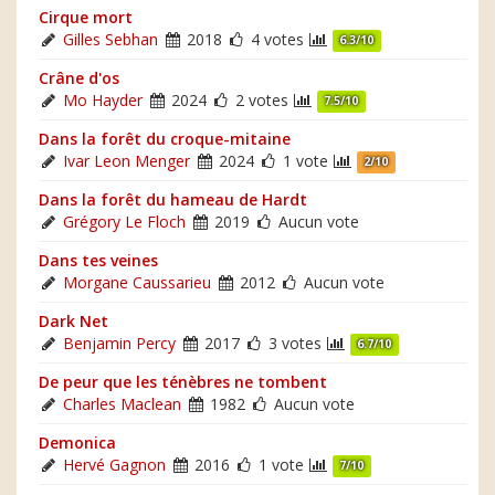
Cirque mort
Gilles Sebhan
2018
4 votes
6.3/10
Crâne d'os
Mo Hayder
2024
2 votes
7.5/10
Dans la forêt du croque-mitaine
Ivar Leon Menger
2024
1 vote
2/10
Dans la forêt du hameau de Hardt
Grégory Le Floch
2019
Aucun vote
Dans tes veines
Morgane Caussarieu
2012
Aucun vote
Dark Net
Benjamin Percy
2017
3 votes
6.7/10
De peur que les ténèbres ne tombent
Charles Maclean
1982
Aucun vote
Demonica
Hervé Gagnon
2016
1 vote
7/10