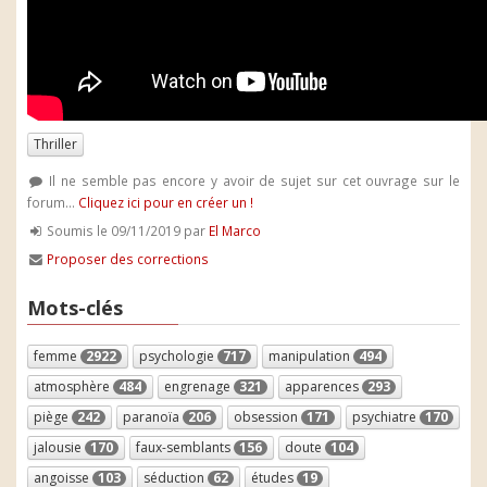
Thriller
Il ne semble pas encore y avoir de sujet sur cet ouvrage sur le
forum...
Cliquez ici pour en créer un !
Soumis le 09/11/2019 par
El Marco
Proposer des corrections
Mots-clés
femme
2922
psychologie
717
manipulation
494
atmosphère
484
engrenage
321
apparences
293
piège
242
paranoïa
206
obsession
171
psychiatre
170
jalousie
170
faux-semblants
156
doute
104
angoisse
103
séduction
62
études
19