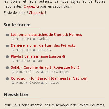
les polars et leurs auteurs, de tous styles et de toutes
nationalités.
Cliquez ici
pour en savoir plus !
Envie de stats ?
Cliquez ici
!
Sur le forum
Les romans pastiches de Sherlock Holmes
hier à 19:51
Ssarlotte
Derrière la chair de Stanislas Petrosky
hier à 17:17
patoche77
Playlist de la semaine (saison 4)
hier à 13:03
Fab
Solak - Caroline Hinault (Rouergue Noir)
avant hier à 13:27
Le Juge Wargrave
Corrosion - Jon Bassoff (Gallmeister Néonoir)
avant hier à 09:56
JohnSteed
Newsletter
Pour vous tenir informé des mises-à-jour de Polars Pourpres,