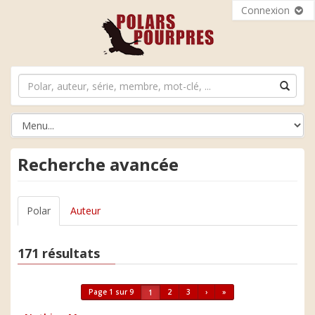
Connexion
Recherche avancée
Polar
Auteur
171 résultats
Page 1 sur 9
2
3
›
»
1