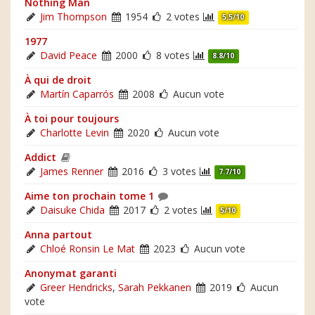
Nothing Man
Jim Thompson
1954
2 votes
5.5/10
1977
David Peace
2000
8 votes
8.8/10
À qui de droit
Martín Caparrós
2008
Aucun vote
À toi pour toujours
Charlotte Levin
2020
Aucun vote
Addict
James Renner
2016
3 votes
7.7/10
Aime ton prochain tome 1
Daisuke Chida
2017
2 votes
5/10
Anna partout
Chloé Ronsin Le Mat
2023
Aucun vote
Anonymat garanti
Greer Hendricks
,
Sarah Pekkanen
2019
Aucun
vote