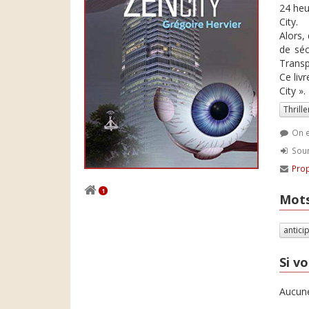
24 heu
City.
Alors,
de séc
Transp
Ce liv
City ».
Thrille
On e
Soum
Prop
1
Mots
antici
Si vo
Aucune