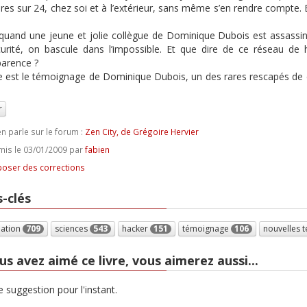
res sur 24, chez soi et à l’extérieur, sans même s’en rendre compte. E
 quand une jeune et jolie collègue de Dominique Dubois est assassin
urité, on bascule dans l’impossible. Et que dire de ce réseau de ha
arence ?
re est le témoignage de Dominique Dubois, un des rares rescapés de 
r
n parle sur le forum :
Zen City, de Grégoire Hervier
is le 03/01/2009 par
fabien
oser des corrections
-clés
pation
709
sciences
543
hacker
151
témoignage
106
nouvelles 
us avez aimé ce livre, vous aimerez aussi...
 suggestion pour l'instant.