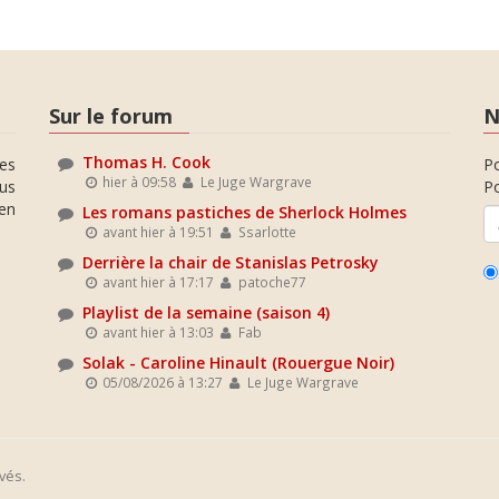
Sur le forum
N
Thomas H. Cook
es
P
hier à 09:58
Le Juge Wargrave
ous
Po
en
Les romans pastiches de Sherlock Holmes
avant hier à 19:51
Ssarlotte
Derrière la chair de Stanislas Petrosky
avant hier à 17:17
patoche77
Playlist de la semaine (saison 4)
avant hier à 13:03
Fab
Solak - Caroline Hinault (Rouergue Noir)
05/08/2026 à 13:27
Le Juge Wargrave
vés.