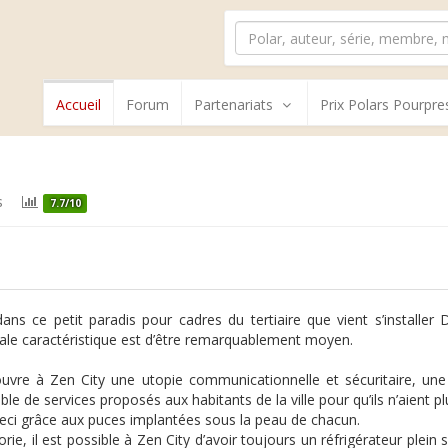
Accueil
Forum
Partenariats
Prix Polars Pourpre
s
7.7/10
dans ce petit paradis pour cadres du tertiaire que vient s’installer 
pale caractéristique est d’être remarquablement moyen.
ouvre à Zen City une utopie communicationnelle et sécuritaire, une 
e de services proposés aux habitants de la ville pour qu’ils n’aient plu
eci grâce aux puces implantées sous la peau de chacun.
orie, il est possible à Zen City d’avoir toujours un réfrigérateur plei