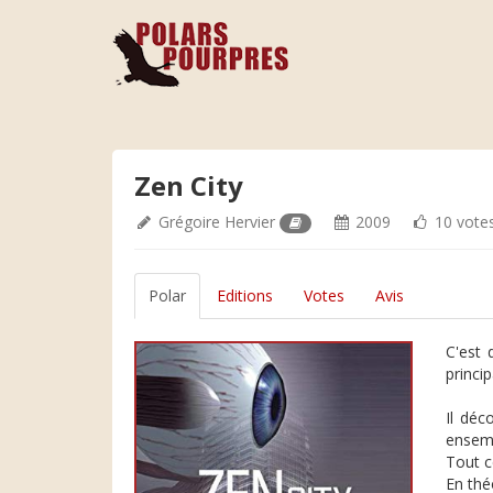
Zen City
Grégoire Hervier
2009
10 vote
Polar
Editions
Votes
Avis
C'est 
princi
Il déc
ensembl
Tout c
En thé