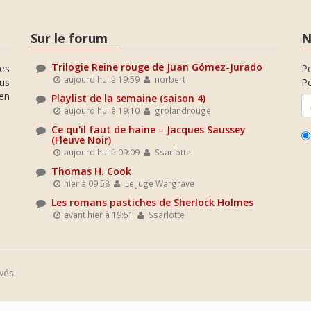
Sur le forum
N
Trilogie Reine rouge de Juan Gómez-Jurado
es
P
aujourd'hui à 19:59
norbert
ous
Po
en
Playlist de la semaine (saison 4)
aujourd'hui à 19:10
grolandrouge
Ce qu'il faut de haine – Jacques Saussey
(Fleuve Noir)
aujourd'hui à 09:09
Ssarlotte
Thomas H. Cook
hier à 09:58
Le Juge Wargrave
Les romans pastiches de Sherlock Holmes
avant hier à 19:51
Ssarlotte
vés.