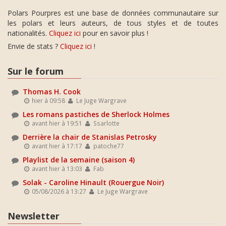
Polars Pourpres est une base de données communautaire sur
les polars et leurs auteurs, de tous styles et de toutes
nationalités.
Cliquez ici
pour en savoir plus !
Envie de stats ?
Cliquez ici
!
Sur le forum
Thomas H. Cook
hier à 09:58
Le Juge Wargrave
Les romans pastiches de Sherlock Holmes
avant hier à 19:51
Ssarlotte
Derrière la chair de Stanislas Petrosky
avant hier à 17:17
patoche77
Playlist de la semaine (saison 4)
avant hier à 13:03
Fab
Solak - Caroline Hinault (Rouergue Noir)
05/08/2026 à 13:27
Le Juge Wargrave
Newsletter