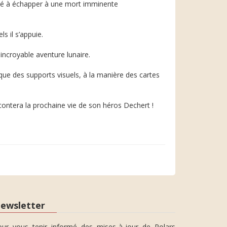
cité à échapper à une mort imminente
s il s’appuie.
incroyable aventure lunaire.
t que des supports visuels, à la manière des cartes
contera la prochaine vie de son héros Dechert !
ewsletter
our vous tenir informé des mises-à-jour de Polars