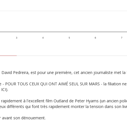
3
4
5
6
7
vid Pedreira, est pour une première, cet ancien journaliste met la 
ture - POUR TOUS CEUX QUI ONT AIMÉ SEUL SUR MARS - la filiation ne
ICI).
rapidement à l'excellent film Outland de Peter Hyams (un ancien poli
ux différents qui font très rapidement monter la tension dans son liv
er avant son dénouement.