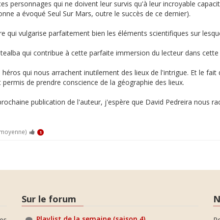
ces personnages qui ne doivent leur survis qu'à leur incroyable capa
nne a évoqué Seul Sur Mars, outre le succès de ce dernier).
re qui vulgarise parfaitement bien les éléments scientifiques sur lesquel
tealba qui contribue à cette parfaite immersion du lecteur dans cette 
héros qui nous arrachent inutilement des lieux de l'intrigue. Et le fai
t permis de prendre conscience de la géographie des lieux.
prochaine publication de l'auteur, j'espère que David Pedreira nous ra
 moyenne)
1
Sur le forum
N
Playlist de la semaine (saison 4)
es
P