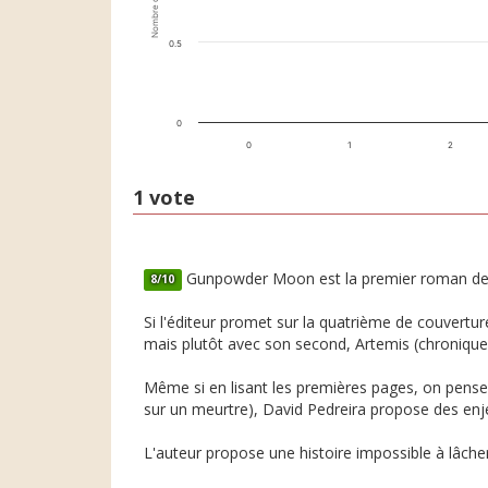
Nombre de votes
0.5
0
0
1
2
1 vote
Gunpowder Moon est la premier roman de Da
8/10
Si l'éditeur promet sur la quatrième de couver
mais plutôt avec son second, Artemis (chronique 
Même si en lisant les premières pages, on pense 
sur un meurtre), David Pedreira propose des enje
L'auteur propose une histoire impossible à lâch