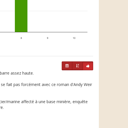
8
9
10
barre assez haute.
 se fait pas forcément avec ce roman d'Andy Weir
cier/marine affecté à une base minière, enquête
re.