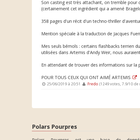
Son casting est très attachant, on tremble pour 
(certainement cet ingrédient qui a amené Bragelo
358 pages d'un récit d'un techno-thriller d'aventu
Mention spéciale à la traduction de Jacques Fuen
Mes seuls bémols : certains flashbacks terrien du 
utilisées dans Artemis d'Andy Weir, nous auraien
En attendant de trouver des informations sur la 
POUR TOUS CEUX QUI ONT AIMÉ ARTEMIS
25/06/2019 à 20:51
Fredo
(1249 votes, 7.9/10 de
Polars Pourpres
Polars Pourpres est une base de donné