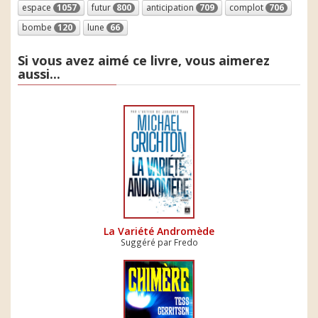
espace
1057
futur
800
anticipation
709
complot
706
bombe
120
lune
66
Si vous avez aimé ce livre, vous aimerez
aussi...
La Variété Andromède
Suggéré par Fredo