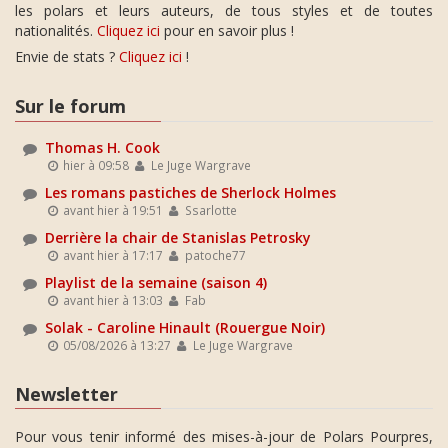
les polars et leurs auteurs, de tous styles et de toutes
nationalités.
Cliquez ici
pour en savoir plus !
Envie de stats ?
Cliquez ici
!
Sur le forum
Thomas H. Cook
hier à 09:58
Le Juge Wargrave
Les romans pastiches de Sherlock Holmes
avant hier à 19:51
Ssarlotte
Derrière la chair de Stanislas Petrosky
avant hier à 17:17
patoche77
Playlist de la semaine (saison 4)
avant hier à 13:03
Fab
Solak - Caroline Hinault (Rouergue Noir)
05/08/2026 à 13:27
Le Juge Wargrave
Newsletter
Pour vous tenir informé des mises-à-jour de Polars Pourpres,