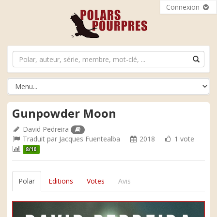
Connexion
Gunpowder Moon
David Pedreira
Traduit par
Jacques Fuentealba
2018
1 vote
8/10
Polar
Editions
Votes
Avis