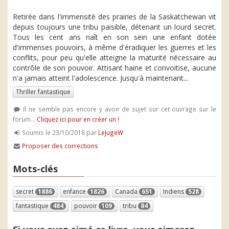
Retirée dans l'immensité des prairies de la Saskatchewan vit
depuis toujours une tribu paisible, détenant un lourd secret.
Tous les cent ans naît en son sein une enfant dotée
d'immenses pouvoirs, à même d'éradiquer les guerres et les
conflits, pour peu qu'elle atteigne la maturité nécessaire au
contrôle de son pouvoir. Attisant haine et convoitise, aucune
n'a jamais atteint l'adolescence. Jusqu'à maintenant...
Thriller fantastique
Il ne semble pas encore y avoir de sujet sur cet ouvrage sur le
forum...
Cliquez ici pour en créer un !
Soumis le 23/10/2018 par
LeJugeW
Proposer des corrections
Mots-clés
secret
1886
enfance
1826
Canada
651
Indiens
528
fantastique
484
pouvoir
109
tribu
84