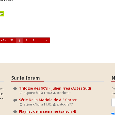
10
e 1 sur 26
2
3
›
»
1
Sur le forum
N
Trilogie des 90's - Julien Freu (Actes Sud)
es
P
aujourd'hui à 12:00
Ironheart
ous
Po
en
Série Delia Mariola de A.F Carter
aujourd'hui à 11:02
patoche77
Playlist de la semaine (saison 4)