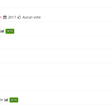
n
2017
Aucun vote
9/10
te
8/10