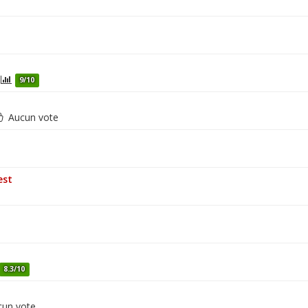
9/10
Aucun vote
est
8.3/10
un vote