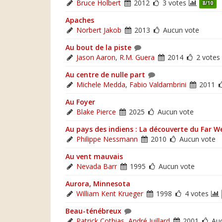
Bruce Holbert
2012
3 votes
8/10
Apaches
Norbert Jakob
2013
Aucun vote
Au bout de la piste
Jason Aaron
,
R.M. Guera
2014
2 votes
Au centre de nulle part
Michele Medda
,
Fabio Valdambrini
2011
Au Foyer
Blake Pierce
2025
Aucun vote
Au pays des indiens : La découverte du Far W
Philippe Nessmann
2010
Aucun vote
Au vent mauvais
Nevada Barr
1995
Aucun vote
Aurora, Minnesota
William Kent Krueger
1998
4 votes
Beau-ténébreux
Patrick Cothias
,
André Juillard
2001
Auc