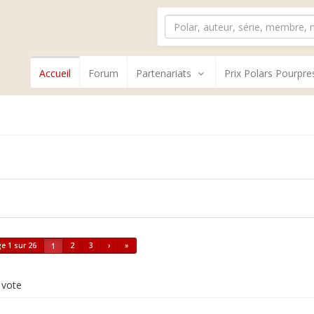
Accueil
Forum
Partenariats
Prix Polars Pourpre
e 1 sur 26
2
3
›
»
1
 vote