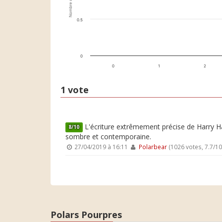
Nombre de votes
0.5
0
0
1
2
1 vote
L'écriture extrêmement précise de Harry Hay
8/10
sombre et contemporaine.
27/04/2019 à 16:11
Polarbear
(1026 votes, 7.7/1
Polars Pourpres