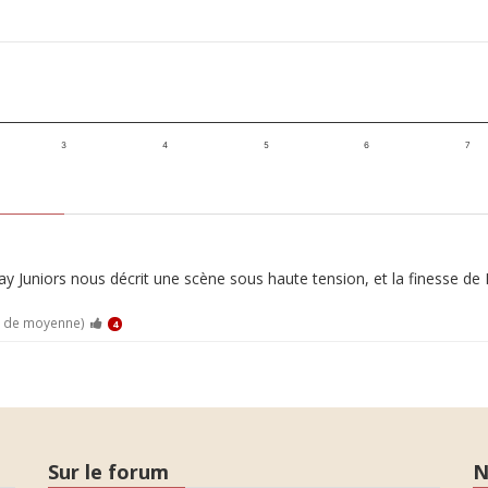
3
4
5
6
7
 Juniors nous décrit une scène sous haute tension, et la finesse de 
0 de moyenne)
4
Sur le forum
N